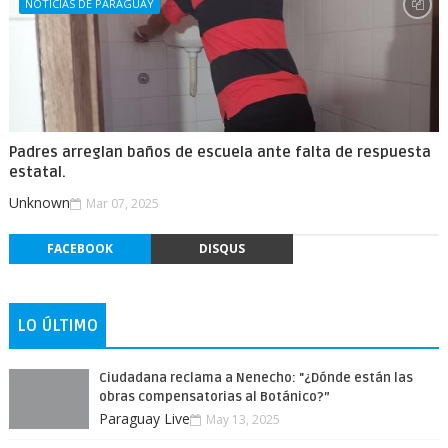
NOTICIAS DE PARAGUAY
Padres arreglan baños de escuela ante falta de respuesta
estatal.
Unknown
Mar 07, 2025
FACEBOOK
DISQUS
LO ÚLTIMO
Ciudadana reclama a Nenecho: "¿Dónde están las
obras compensatorias al Botánico?”
Paraguay Live
May 13, 2025