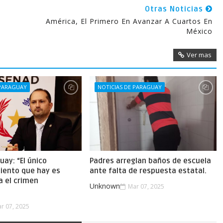
Otras Noticias
América, El Primero En Avanzar A Cuartos En
México
Ver mas
 PARAGUAY
NOTICIAS DE PARAGUAY
uay: “El único
Padres arreglan baños de escuela
iento que hay es
ante falta de respuesta estatal.
a el crimen
Unknown
Mar 07, 2025
.
r 07, 2025