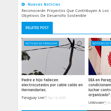
-Nuevas Noticias
Reconocerán Proyectos Que Contribuyen A Los
Objetivos De Desarrollo Sostenible
RELATED POST
NOTICIAS DE PARAGUAY
NOTICIAS DE
Padre e hijo fallecen
DEA en Parag
electrocutados por cable caído en
condicionam
Hernandarias.
luchar contr
organizado”
Paraguay Live
Apr 14, 2025
Unknown
Ma