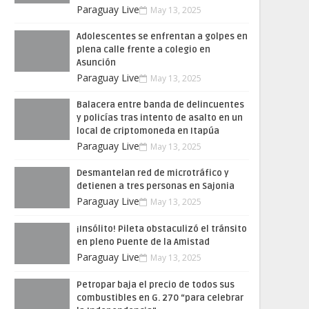
Paraguay Live
May 13, 2025
Adolescentes se enfrentan a golpes en
plena calle frente a colegio en
Asunción
Paraguay Live
May 13, 2025
Balacera entre banda de delincuentes
y policías tras intento de asalto en un
local de criptomoneda en Itapúa
Paraguay Live
May 13, 2025
Desmantelan red de microtráfico y
detienen a tres personas en Sajonia
Paraguay Live
May 13, 2025
¡Insólito! Pileta obstaculizó el tránsito
en pleno Puente de la Amistad
Paraguay Live
May 13, 2025
Petropar baja el precio de todos sus
combustibles en G. 270 “para celebrar