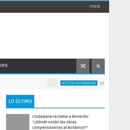
Inicio
OPO
Ciudadana reclama 
NOTICAS DE PARAGUAY
LO ÚLTIMO
Ciudadana reclama a Nenecho:
"¿Dónde están las obras
compensatorias al Botánico?”