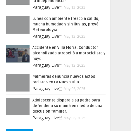
la Independencia”.
Paraguay Live
May 12, 2025
Lunes con ambiente fresco a cálido,
mucha humedad y sin lluvias, prevé
Meteorología.
Paraguay Live
May 12, 2025
Accidente en Villa Morra: Conductor
alcoholizado atropelló a motociclista y
huyó.
Paraguay Live
May 12, 2025
Palmeiras denuncia nuevos actos
racistas en La Nueva Olla.
Paraguay Live
May 08, 2025
Adolescente dispara a su padre para
defender a su mamá en medio de una
discusión familiar.
Paraguay Live
May 08, 2025