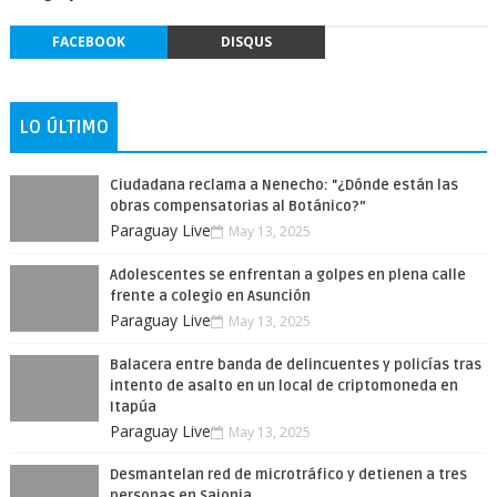
FACEBOOK
DISQUS
LO ÚLTIMO
Ciudadana reclama a Nenecho: "¿Dónde están las
obras compensatorias al Botánico?”
Paraguay Live
May 13, 2025
Adolescentes se enfrentan a golpes en plena calle
frente a colegio en Asunción
Paraguay Live
May 13, 2025
Balacera entre banda de delincuentes y policías tras
intento de asalto en un local de criptomoneda en
Itapúa
Paraguay Live
May 13, 2025
Desmantelan red de microtráfico y detienen a tres
personas en Sajonia