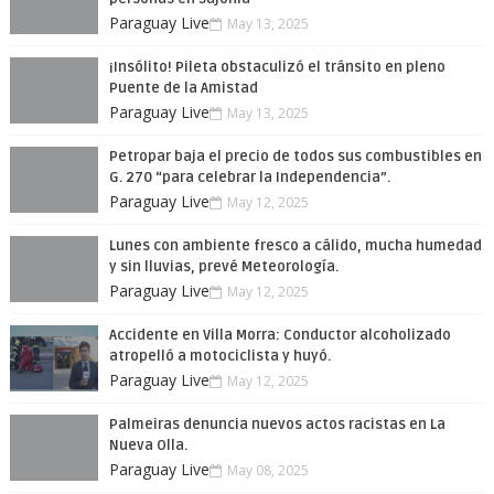
Paraguay Live
May 13, 2025
¡Insólito! Pileta obstaculizó el tránsito en pleno
Puente de la Amistad
Paraguay Live
May 13, 2025
Petropar baja el precio de todos sus combustibles en
G. 270 “para celebrar la Independencia”.
Paraguay Live
May 12, 2025
Lunes con ambiente fresco a cálido, mucha humedad
y sin lluvias, prevé Meteorología.
Paraguay Live
May 12, 2025
Accidente en Villa Morra: Conductor alcoholizado
atropelló a motociclista y huyó.
Paraguay Live
May 12, 2025
Palmeiras denuncia nuevos actos racistas en La
Nueva Olla.
Paraguay Live
May 08, 2025