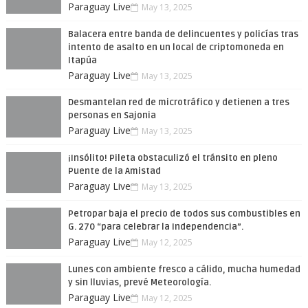
Paraguay Live
May 13, 2025
Balacera entre banda de delincuentes y policías tras
intento de asalto en un local de criptomoneda en
Itapúa
Paraguay Live
May 13, 2025
Desmantelan red de microtráfico y detienen a tres
personas en Sajonia
Paraguay Live
May 13, 2025
¡Insólito! Pileta obstaculizó el tránsito en pleno
Puente de la Amistad
Paraguay Live
May 13, 2025
Petropar baja el precio de todos sus combustibles en
G. 270 “para celebrar la Independencia”.
Paraguay Live
May 12, 2025
Lunes con ambiente fresco a cálido, mucha humedad
y sin lluvias, prevé Meteorología.
Paraguay Live
May 12, 2025