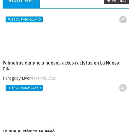
Ver mas
RELATED POST
FUTBOL PARAGUAYO
Palmeiras denuncia nuevos actos racistas en La Nueva
Olla.
Paraguay Live
May 08, 2025
FUTBOL PARAGUAYO
Lo que el clásico se llevó.