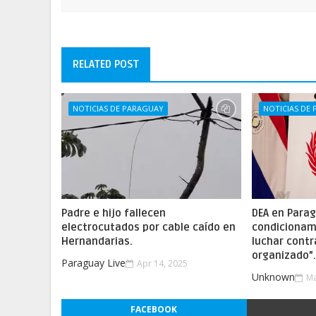
RELATED POST
NOTICIAS DE PARAGUAY
NOTICIAS DE
Padre e hijo fallecen
DEA en Parag
electrocutados por cable caído en
condicionam
Hernandarias.
luchar contr
organizado”
Paraguay Live
Apr 14, 2025
Unknown
Ma
FACEBOOK