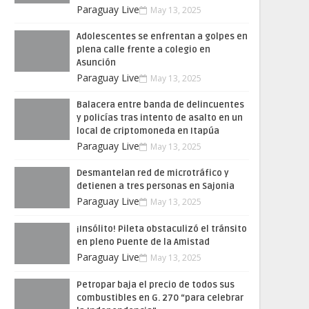
Paraguay Live
May 13, 2025
Adolescentes se enfrentan a golpes en
plena calle frente a colegio en
Asunción
Paraguay Live
May 13, 2025
Balacera entre banda de delincuentes
y policías tras intento de asalto en un
local de criptomoneda en Itapúa
Paraguay Live
May 13, 2025
Desmantelan red de microtráfico y
detienen a tres personas en Sajonia
Paraguay Live
May 13, 2025
¡Insólito! Pileta obstaculizó el tránsito
en pleno Puente de la Amistad
Paraguay Live
May 13, 2025
Petropar baja el precio de todos sus
combustibles en G. 270 “para celebrar