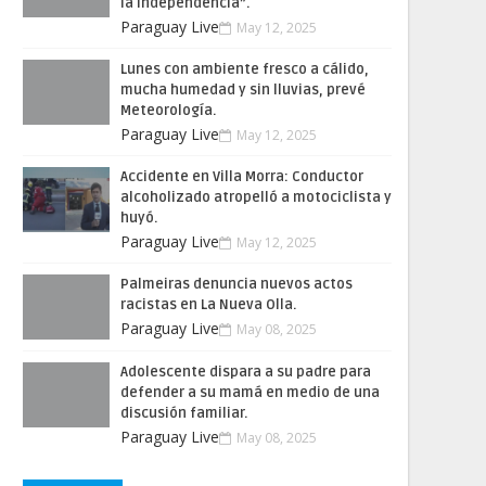
la Independencia”.
Paraguay Live
May 12, 2025
Lunes con ambiente fresco a cálido,
mucha humedad y sin lluvias, prevé
Meteorología.
Paraguay Live
May 12, 2025
Accidente en Villa Morra: Conductor
alcoholizado atropelló a motociclista y
huyó.
Paraguay Live
May 12, 2025
Palmeiras denuncia nuevos actos
racistas en La Nueva Olla.
Paraguay Live
May 08, 2025
Adolescente dispara a su padre para
defender a su mamá en medio de una
discusión familiar.
Paraguay Live
May 08, 2025