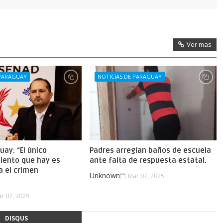
Ver mas
 PARAGUAY
NOTICIAS DE PARAGUAY
uay: “El único
Padres arreglan baños de escuela
iento que hay es
ante falta de respuesta estatal.
a el crimen
Unknown
Mar 07, 2025
.
r 07, 2025
DISQUS