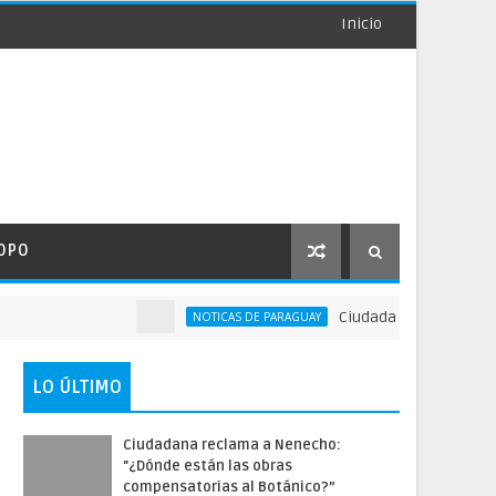
Inicio
OPO
Ciudadana reclama a Nene
NOTICAS DE PARAGUAY
LO ÚLTIMO
Ciudadana reclama a Nenecho:
"¿Dónde están las obras
compensatorias al Botánico?”