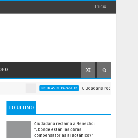
Inicio
OPO
Ciudadana reclama a Nenecho: "¿Dónd
NOTICAS DE PARAGUAY
LO ÚLTIMO
Ciudadana reclama a Nenecho:
"¿Dónde están las obras
compensatorias al Botánico?”