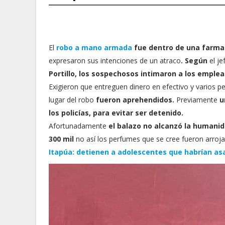
El
robo a mano armada
fue dentro de una farma
expresaron sus intenciones de un atraco
. Según
el je
Portillo, los sospechosos intimaron a los emple
Exigieron que entreguen dinero en efectivo y varios 
lugar del robo
fueron aprehendidos.
Previamente
u
los policías, para evitar ser detenido.
Afortunadamente
el balazo no alcanzó la humani
300 mil
no así los perfumes que se cree fueron arroja
Itapúa: detienen a adolescentes que habrían asa