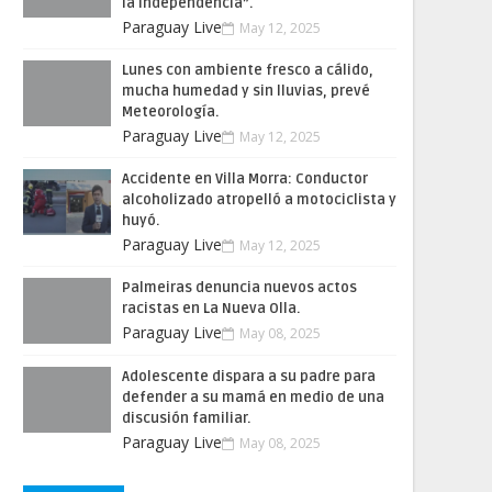
la Independencia”.
Paraguay Live
May 12, 2025
Lunes con ambiente fresco a cálido,
mucha humedad y sin lluvias, prevé
Meteorología.
Paraguay Live
May 12, 2025
Accidente en Villa Morra: Conductor
alcoholizado atropelló a motociclista y
huyó.
Paraguay Live
May 12, 2025
Palmeiras denuncia nuevos actos
racistas en La Nueva Olla.
Paraguay Live
May 08, 2025
Adolescente dispara a su padre para
defender a su mamá en medio de una
discusión familiar.
Paraguay Live
May 08, 2025