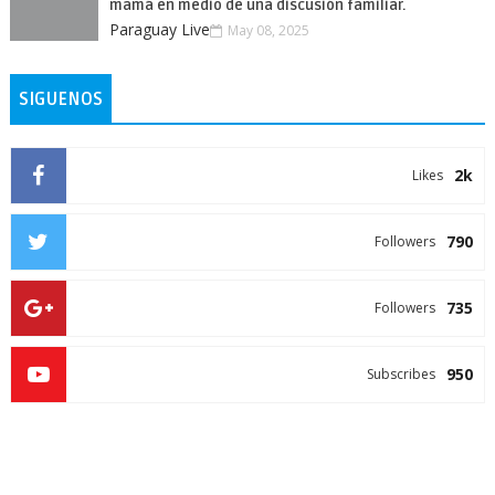
mamá en medio de una discusión familiar.
Paraguay Live
May 08, 2025
SIGUENOS
2k
Likes
790
Followers
735
Followers
950
Subscribes