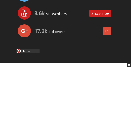
8.6k
Subscribe
subscribers
17.3k
+1
followers
LO ÚLTIMO
NOSOTROS