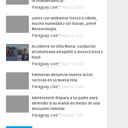
la Independencia”.
Paraguay Live
May 12, 2025
Lunes con ambiente fresco a cálido,
mucha humedad y sin lluvias, prevé
Meteorología.
Paraguay Live
May 12, 2025
Accidente en Villa Morra: Conductor
alcoholizado atropelló a motociclista y
huyó.
Paraguay Live
May 12, 2025
Palmeiras denuncia nuevos actos
racistas en La Nueva Olla.
Paraguay Live
May 08, 2025
Adolescente dispara a su padre para
defender a su mamá en medio de una
discusión familiar.
Paraguay Live
May 08, 2025