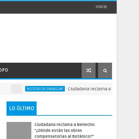
Inicio
OPO
Ciudadana reclama a Nenecho: "¿Dónde e
NOTICAS DE PARAGUAY
LO ÚLTIMO
Ciudadana reclama a Nenecho:
"¿Dónde están las obras
compensatorias al Botánico?”