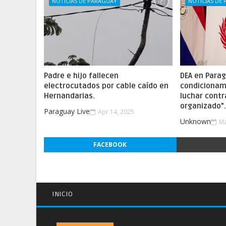
NOTICIAS DE PARAGUAY
NOTICIAS DE
Padre e hijo fallecen
DEA en Parag
electrocutados por cable caído en
condicionam
Hernandarias.
luchar contr
organizado”
Paraguay Live
Apr 14, 2025
Unknown
Ma
FACEBOOK
INICIO