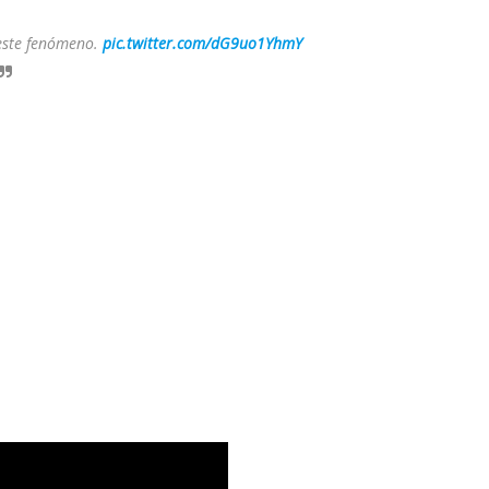
este fenómeno.
pic.twitter.com/dG9uo1YhmY