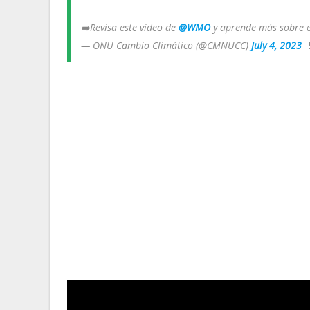
➡️Revisa este video de
@WMO
y aprende más sobre 
— ONU Cambio Climático (@CMNUCC)
July 4, 2023