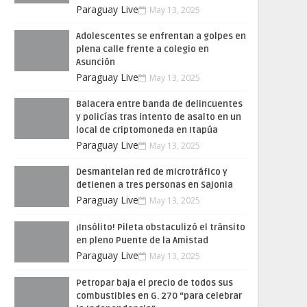
Paraguay Live
May 13, 2025
Adolescentes se enfrentan a golpes en
plena calle frente a colegio en
Asunción
Paraguay Live
May 13, 2025
Balacera entre banda de delincuentes
y policías tras intento de asalto en un
local de criptomoneda en Itapúa
Paraguay Live
May 13, 2025
Desmantelan red de microtráfico y
detienen a tres personas en Sajonia
Paraguay Live
May 13, 2025
¡Insólito! Pileta obstaculizó el tránsito
en pleno Puente de la Amistad
Paraguay Live
May 13, 2025
Petropar baja el precio de todos sus
combustibles en G. 270 “para celebrar