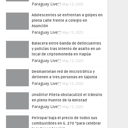
Paraguay Live
May 13, 2025
Adolescentes se enfrentan a golpes en
plena calle frente a colegio en
Asunción
Paraguay Live
May 13, 2025
Balacera entre banda de delincuentes
y policías tras intento de asalto en un
local de criptomoneda en Itapúa
Paraguay Live
May 13, 2025
Desmantelan red de microtráfico y
detienen a tres personas en Sajonia
Paraguay Live
May 13, 2025
¡Insólito! Pileta obstaculizó el tránsito
en pleno Puente de la Amistad
Paraguay Live
May 13, 2025
Petropar baja el precio de todos sus
combustibles en G. 270 “para celebrar