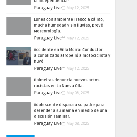
la Independencia”.
Paraguay Live
May 12, 2025
Lunes con ambiente fresco a cálido,
mucha humedad y sin lluvias, prevé
Meteorología.
Paraguay Live
May 12, 2025
Accidente en Villa Morra: Conductor
alcoholizado atropelló a motociclista y
huyó.
Paraguay Live
May 12, 2025
Palmeiras denuncia nuevos actos
racistas en La Nueva Olla.
Paraguay Live
May 08, 2025
Adolescente dispara a su padre para
defender a su mamá en medio de una
discusión familiar.
Paraguay Live
May 08, 2025