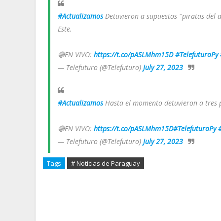
#Actualizamos
Detuvieron a supuestos ''piratas del a
Este.
🔴EN VIVO:
https://t.co/pASLMhm15D
#TelefuturoPy
— Telefuturo (@Telefuturo)
July 27, 2023
#Actualizamos
Hasta el momento detuvieron a tres p
🔴EN VIVO:
https://t.co/pASLMhm15D
#TelefuturoPy
— Telefuturo (@Telefuturo)
July 27, 2023
Tags
# Noticias de Paraguay