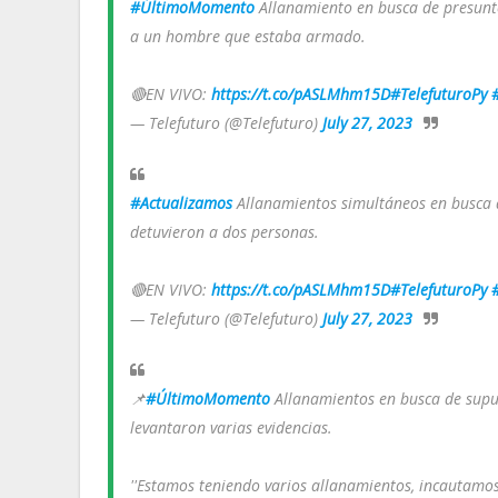
#ÚltimoMomento
Allanamiento en busca de presuntos
a un hombre que estaba armado.
🔴EN VIVO:
https://t.co/pASLMhm15D
#TelefuturoPy
— Telefuturo (@Telefuturo)
July 27, 2023
#Actualizamos
Allanamientos simultáneos en busca de
detuvieron a dos personas.
🔴EN VIVO:
https://t.co/pASLMhm15D
#TelefuturoPy
— Telefuturo (@Telefuturo)
July 27, 2023
📌
#ÚltimoMomento
Allanamientos en busca de supuest
levantaron varias evidencias.
''Estamos teniendo varios allanamientos, incautamos 