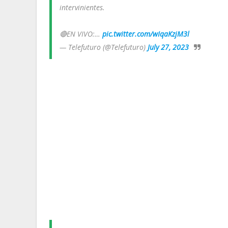
intervinientes.
🔴EN VIVO:…
pic.twitter.com/wIqaKzjM3l
— Telefuturo (@Telefuturo)
July 27, 2023