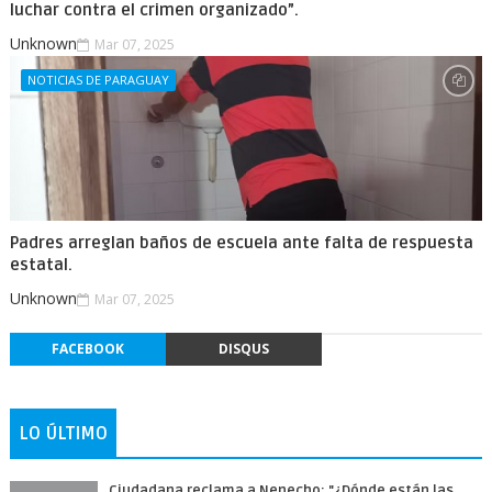
luchar contra el crimen organizado”.
Unknown
Mar 07, 2025
NOTICIAS DE PARAGUAY
Padres arreglan baños de escuela ante falta de respuesta
estatal.
Unknown
Mar 07, 2025
FACEBOOK
DISQUS
LO ÚLTIMO
Ciudadana reclama a Nenecho: "¿Dónde están las