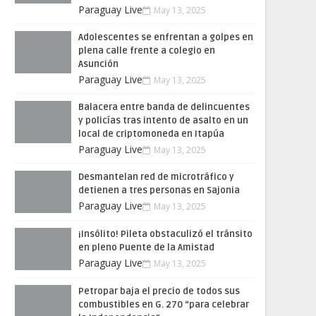
Paraguay Live
May 13, 2025
Adolescentes se enfrentan a golpes en
plena calle frente a colegio en
Asunción
Paraguay Live
May 13, 2025
Balacera entre banda de delincuentes
y policías tras intento de asalto en un
local de criptomoneda en Itapúa
Paraguay Live
May 13, 2025
Desmantelan red de microtráfico y
detienen a tres personas en Sajonia
Paraguay Live
May 13, 2025
¡Insólito! Pileta obstaculizó el tránsito
en pleno Puente de la Amistad
Paraguay Live
May 13, 2025
Petropar baja el precio de todos sus
combustibles en G. 270 “para celebrar