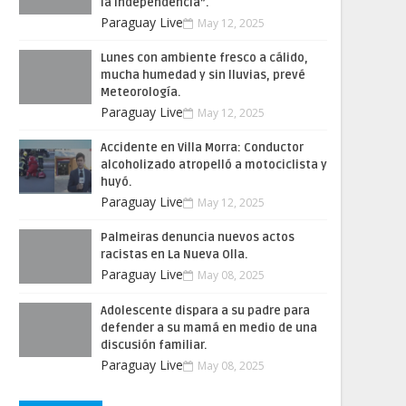
la Independencia”.
Paraguay Live
May 12, 2025
Lunes con ambiente fresco a cálido,
mucha humedad y sin lluvias, prevé
Meteorología.
Paraguay Live
May 12, 2025
Accidente en Villa Morra: Conductor
alcoholizado atropelló a motociclista y
huyó.
Paraguay Live
May 12, 2025
Palmeiras denuncia nuevos actos
racistas en La Nueva Olla.
Paraguay Live
May 08, 2025
Adolescente dispara a su padre para
defender a su mamá en medio de una
discusión familiar.
Paraguay Live
May 08, 2025