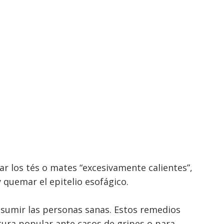
ar los tés o mates “excesivamente calientes”,
 quemar el epitelio esofágico.
nsumir las personas sanas. Estos remedios
tura popular ante casos de gripes o para