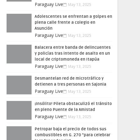
Paraguay Live
May 13, 2025
Adolescentes se enfrentan a golpes en
plena calle frente a colegio en
Asunción
Paraguay Live
May 13, 2025
Balacera entre banda de delincuentes
y policías tras intento de asalto en un
local de criptomoneda en Itapúa
Paraguay Live
May 13, 2025
Desmantelan red de microtráfico y
detienen a tres personas en Sajonia
Paraguay Live
May 13, 2025
¡Insólito! Pileta obstaculizó el tránsito
en pleno Puente de la Amistad
Paraguay Live
May 13, 2025
Petropar baja el precio de todos sus
combustibles en G. 270 “para celebrar