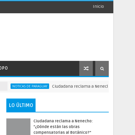
Inicio
OPO
Ciudadana reclama a Nenecho: "¿Dónde están l
NOTICAS DE PARAGUAY
LO ÚLTIMO
Ciudadana reclama a Nenecho:
"¿Dónde están las obras
compensatorias al Botánico?”