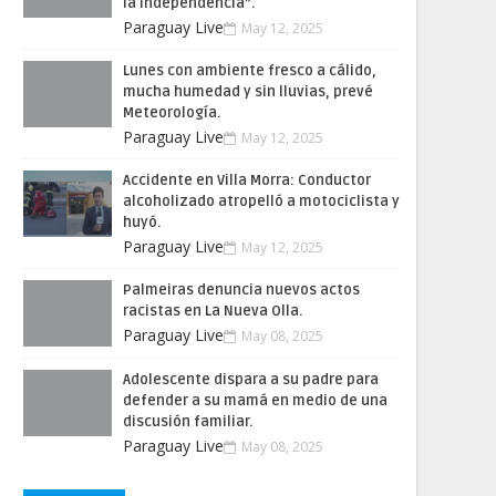
la Independencia”.
Paraguay Live
May 12, 2025
Lunes con ambiente fresco a cálido,
mucha humedad y sin lluvias, prevé
Meteorología.
Paraguay Live
May 12, 2025
Accidente en Villa Morra: Conductor
alcoholizado atropelló a motociclista y
huyó.
Paraguay Live
May 12, 2025
Palmeiras denuncia nuevos actos
racistas en La Nueva Olla.
Paraguay Live
May 08, 2025
Adolescente dispara a su padre para
defender a su mamá en medio de una
discusión familiar.
Paraguay Live
May 08, 2025