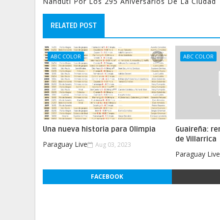
Ñandutí Por Los 295 Aniversarios De La Ciudad
RELATED POST
ABC COLOR
ABC COLOR
Una nueva historia para Olimpia
Guaireña: re
de Villarrica
Paraguay Live
Aug 03, 2023
Paraguay Liv
FACEBOOK