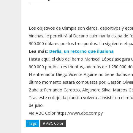
Los objetivos de Olimpia son claros, deportivos y eco
hinchas, le permitirá al Decano culminar la etapa de fo
300.000 dólares por los tres puntos. La siguiente etap
Lea más
: Derlis, un retorno que ilusiona
Hasta aquí, el club del barrio Mariscal López asegura 
900.000 por los tres triunfos, además de 1.250.000 dóla
El entrenador Diego Vicente Aguirre no tiene dudas en
último momento estará compuesta por: Gastón Olveir
Zabala; Fernando Cardozo, Alejandro Silva, Marcos G
Tras este cotejo, la plantilla volverá a insistir en el re
de julio.
Via ABC Color https://www.abc.com.py
Tags
# ABC Color