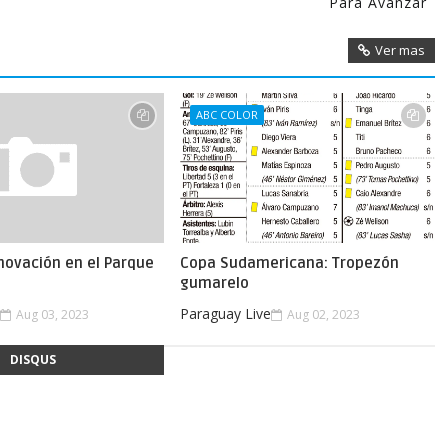
Para Avanzar
Ver mas
ABC COLOR
novación en el Parque
Copa Sudamericana: Tropezón
gumarelo
e
Paraguay Live
Aug 03, 2023
Aug 02, 2023
DISQUS