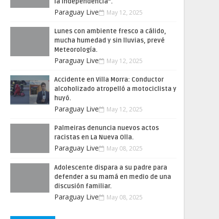
la Independencia”.
Paraguay Live
May 12, 2025
Lunes con ambiente fresco a cálido,
mucha humedad y sin lluvias, prevé
Meteorología.
Paraguay Live
May 12, 2025
Accidente en Villa Morra: Conductor
alcoholizado atropelló a motociclista y
huyó.
Paraguay Live
May 12, 2025
Palmeiras denuncia nuevos actos
racistas en La Nueva Olla.
Paraguay Live
May 08, 2025
Adolescente dispara a su padre para
defender a su mamá en medio de una
discusión familiar.
Paraguay Live
May 08, 2025