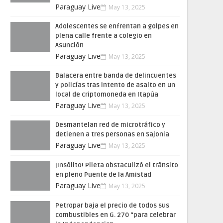
Paraguay Live
May 13, 2025
Adolescentes se enfrentan a golpes en
plena calle frente a colegio en
Asunción
Paraguay Live
May 13, 2025
Balacera entre banda de delincuentes
y policías tras intento de asalto en un
local de criptomoneda en Itapúa
Paraguay Live
May 13, 2025
Desmantelan red de microtráfico y
detienen a tres personas en Sajonia
Paraguay Live
May 13, 2025
¡Insólito! Pileta obstaculizó el tránsito
en pleno Puente de la Amistad
Paraguay Live
May 13, 2025
Petropar baja el precio de todos sus
combustibles en G. 270 “para celebrar