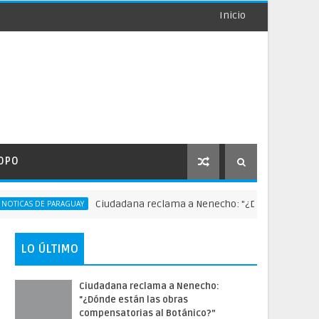
Inicio
OPO
Ciudadana reclama a Nenecho: "¿Dónde están las obra
S DE PARAGUAY
LO ÚLTIMO
Ciudadana reclama a Nenecho:
"¿Dónde están las obras
compensatorias al Botánico?”