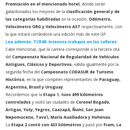
Premiación en el mencionado hotel
, donde serán
galardonados los mejores de la
clasificación general y de
las categorías habilitadas
en la ocasión,
Odómetro,
Velocímetro ORG y Velocímetro AST
respectivamente, con
la que estará cerrándose una edición más de este GP.
Lea además: TCR48: Intensos trabajos en los talleres.
Cabe mencionar, que la carrera corresponde a la tercera cita
del
Campeonato Nacional de Regularidad de Vehículos
Antiguos, Clásicos y Deportivos
, válida igualmente por la
segunda fecha del
Campeonato CODASUR de Turismo
Histórico
, en la que compiten representantes de
Paraguay,
Argentina, Brasil y Uruguay
.
Recordemos que la
Etapa 1
,
tuvo 499 kilómetros
controlados
y visitó las ciudades de
Coronel Bogado,
Artigas, Yuty, Yegros, Caazapá, Ñumí, San Juan
Nepomuceno, Tava’i, María Auxiliadora y Hohenau
.
La
Etapa 2 contó con 433 kilómetros
y pasó por
Fram, La