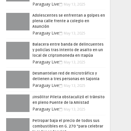
Paraguay Live
May 13, 2025
Adolescentes se enfrentan a golpes en
plena calle frente a colegio en
Asunción
Paraguay Live
May 13, 2025
Balacera entre banda de delincuentes
y policías tras intento de asalto en un
local de criptomoneda en Itapúa
Paraguay Live
May 13, 2025
Desmantelan red de microtráfico y
detienen a tres personas en Sajonia
Paraguay Live
May 13, 2025
¡Insólito! Pileta obstaculizó el tránsito
en pleno Puente de la Amistad
Paraguay Live
May 13, 2025
Petropar baja el precio de todos sus
combustibles en G. 270 “para celebrar