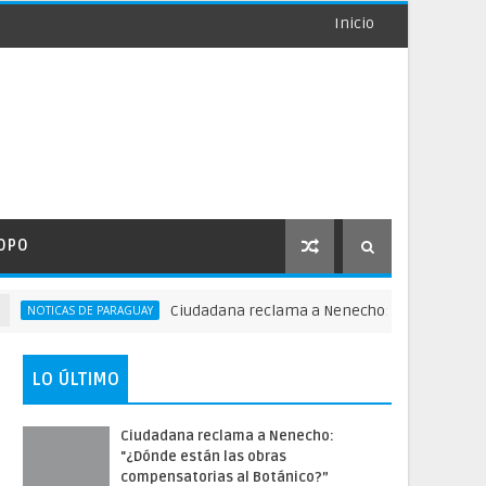
Inicio
OPO
Ciudadana reclama a Nenecho: "¿Dónde están las o
ICAS DE PARAGUAY
LO ÚLTIMO
Ciudadana reclama a Nenecho:
"¿Dónde están las obras
compensatorias al Botánico?”