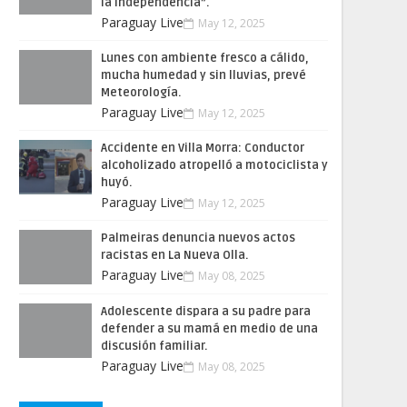
la Independencia”.
Paraguay Live
May 12, 2025
Lunes con ambiente fresco a cálido,
mucha humedad y sin lluvias, prevé
Meteorología.
Paraguay Live
May 12, 2025
Accidente en Villa Morra: Conductor
alcoholizado atropelló a motociclista y
huyó.
Paraguay Live
May 12, 2025
Palmeiras denuncia nuevos actos
racistas en La Nueva Olla.
Paraguay Live
May 08, 2025
Adolescente dispara a su padre para
defender a su mamá en medio de una
discusión familiar.
Paraguay Live
May 08, 2025