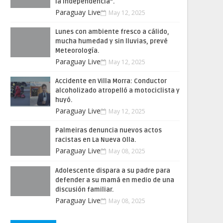
la Independencia”.
Paraguay Live
May 12, 2025
Lunes con ambiente fresco a cálido,
mucha humedad y sin lluvias, prevé
Meteorología.
Paraguay Live
May 12, 2025
Accidente en Villa Morra: Conductor
alcoholizado atropelló a motociclista y
huyó.
Paraguay Live
May 12, 2025
Palmeiras denuncia nuevos actos
racistas en La Nueva Olla.
Paraguay Live
May 08, 2025
Adolescente dispara a su padre para
defender a su mamá en medio de una
discusión familiar.
Paraguay Live
May 08, 2025