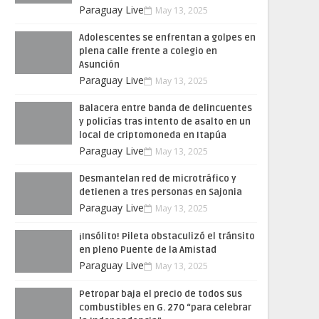
Paraguay Live
May 13, 2025
Adolescentes se enfrentan a golpes en
plena calle frente a colegio en
Asunción
Paraguay Live
May 13, 2025
Balacera entre banda de delincuentes
y policías tras intento de asalto en un
local de criptomoneda en Itapúa
Paraguay Live
May 13, 2025
Desmantelan red de microtráfico y
detienen a tres personas en Sajonia
Paraguay Live
May 13, 2025
¡Insólito! Pileta obstaculizó el tránsito
en pleno Puente de la Amistad
Paraguay Live
May 13, 2025
Petropar baja el precio de todos sus
combustibles en G. 270 “para celebrar