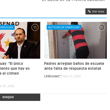
Ver mas
 PARAGUAY
NOTICIAS DE PARAGUAY
uay: “El único
Padres arreglan baños de escuela
iento que hay es
ante falta de respuesta estatal.
a el crimen
Unknown
Mar 07, 2025
.
r 07, 2025
DISQUS