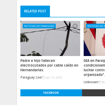
RELATED POST
NOTICIAS DE PARAGUAY
NOTICIAS DE
Padre e hijo fallecen
DEA en Parag
electrocutados por cable caído en
condicionam
Hernandarias.
luchar contr
organizado”
Paraguay Live
Apr 14, 2025
Unknown
Ma
FACEBOOK