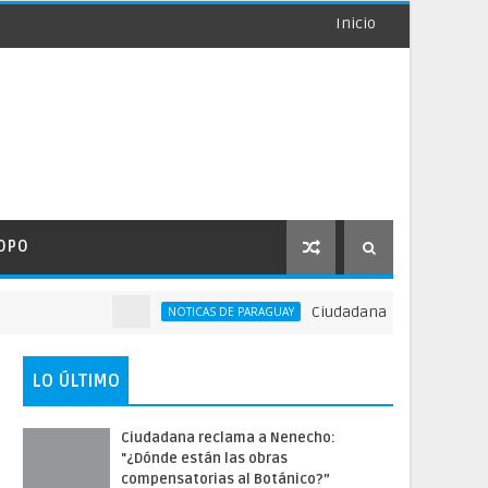
Inicio
OPO
Ciudadana reclama a Nenecho: 
NOTICAS DE PARAGUAY
LO ÚLTIMO
Ciudadana reclama a Nenecho:
"¿Dónde están las obras
compensatorias al Botánico?”