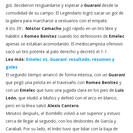
gol, decidieron resguardarse y esperar a
Guaraní
desde la
comodidad de su campo. El Legendario logró sacar un gol de
la galera para marcharse a vestuarios con el empate.
A los 39′,
Néstor Camacho
jugó rápido en un tiro libre y
habilitó a
Romeo Benítez
cuando los defensores de
Emelec
apenas se estaban acomodando. El mediocampista ofensivo
sacó un tiro potente al palo derecho y decretó el 1-1.
Lea más:
Emelec vs. Guaraní: resultado, resumen y
goles
El segundo tiempo arrancó de forma intensa, con un
Guaraní
que pegó una pelota en el travesaño con
Romeo Benítez
y
con un
Emelec
que tuvo una jugada clara en los pies de
Luis
León
, que eludió a Muñoz y definió con el arco en blanco,
pero en la línea salvó
Alexis Cantero
.
Minutos después, el Bombillo volvió a ser superior y estuvo
cerca de llegar al segundo, con los desbordes de García y
Carabalí. Por su lado, el Indio tuvo que lidiar con la baja de