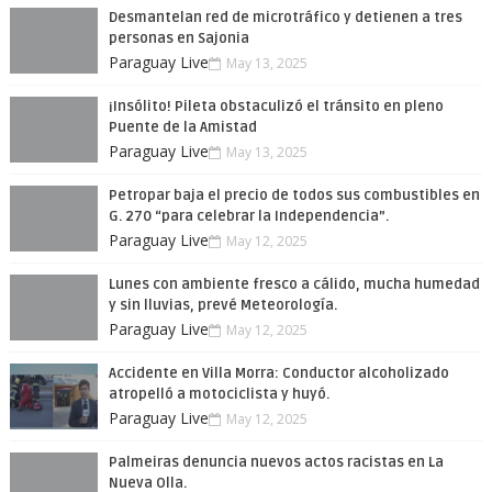
Desmantelan red de microtráfico y detienen a tres
personas en Sajonia
Paraguay Live
May 13, 2025
¡Insólito! Pileta obstaculizó el tránsito en pleno
Puente de la Amistad
Paraguay Live
May 13, 2025
Petropar baja el precio de todos sus combustibles en
G. 270 “para celebrar la Independencia”.
Paraguay Live
May 12, 2025
Lunes con ambiente fresco a cálido, mucha humedad
y sin lluvias, prevé Meteorología.
Paraguay Live
May 12, 2025
Accidente en Villa Morra: Conductor alcoholizado
atropelló a motociclista y huyó.
Paraguay Live
May 12, 2025
Palmeiras denuncia nuevos actos racistas en La
Nueva Olla.