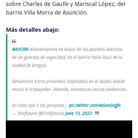
sobre Charles de Gaulle y Mariscal López, del
barrio Villa Morra de Asunción.
Más detalles abajo:
#AHORA
Allanamientos en busca de los posibles asesinos
de un guardia de seguridad, en el barrio Valle Pucú de la
ciudad de Areguá.
Detuvieron a tres presuntos implicados en el asalto donde
murió el trabajador. Además, incautaron varias evidencias.
En total son 5 las personas…
pic.twitter.com/wSsIeSngfn
— Telefuturo (@Telefuturo)
June 13, 2023