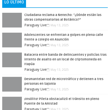
LO ÚLTIMO
Ciudadana reclama a Nenecho: "¿Dónde están las
obras compensatorias al Botánico?”
Paraguay Live
May 13, 2025
Adolescentes se enfrentan a golpes en plena calle
frente a colegio en Asunción
Paraguay Live
May 13, 2025
Balacera entre banda de delincuentes y policías tras
intento de asalto en un local de criptomoneda en
Itapúa
Paraguay Live
May 13, 2025
Desmantelan red de microtráfico y detienen a tres
personas en Sajonia
Paraguay Live
May 13, 2025
¡Insólito! Pileta obstaculizó el tránsito en pleno
Puente de la Amistad
Paraguay Live
May 13, 2025