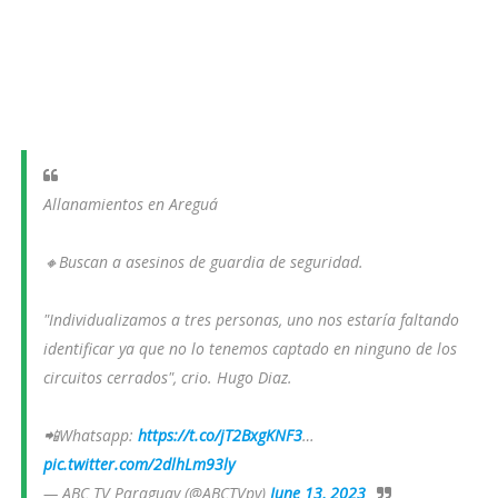
Allanamientos en Areguá
🔸Buscan a asesinos de guardia de seguridad.
"Individualizamos a tres personas, uno nos estaría faltando
identificar ya que no lo tenemos captado en ninguno de los
circuitos cerrados", crio. Hugo Diaz.
📲Whatsapp:
https://t.co/jT2BxgKNF3
…
pic.twitter.com/2dlhLm93ly
— ABC TV Paraguay (@ABCTVpy)
June 13, 2023