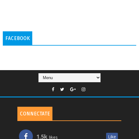
FACEBOOK
CONNECTATE
1.5k
Like
likes