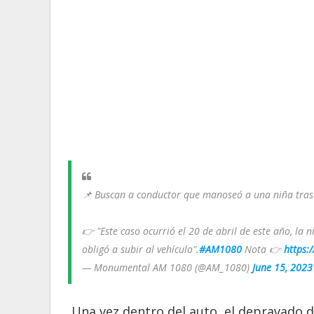
📌 Buscan a conductor que manoseó a una niña tras 
👉 "Este caso ocurrió el 20 de abril de este año, l
obligó a subir al vehículo".
#AM1080
Nota 👉
https:
— Monumental AM 1080 (@AM_1080)
June 15, 2023
Una vez dentro del auto, el depravado da