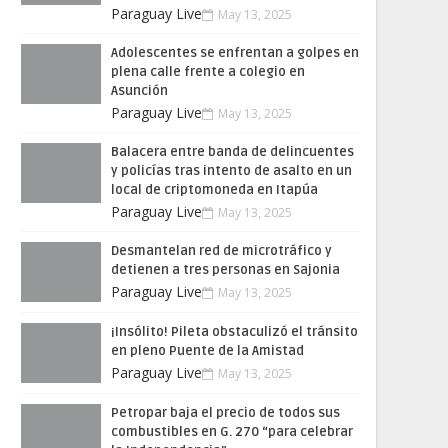
Paraguay Live
May 13, 2025
Adolescentes se enfrentan a golpes en
plena calle frente a colegio en
Asunción
Paraguay Live
May 13, 2025
Balacera entre banda de delincuentes
y policías tras intento de asalto en un
local de criptomoneda en Itapúa
Paraguay Live
May 13, 2025
Desmantelan red de microtráfico y
detienen a tres personas en Sajonia
Paraguay Live
May 13, 2025
¡Insólito! Pileta obstaculizó el tránsito
en pleno Puente de la Amistad
Paraguay Live
May 13, 2025
Petropar baja el precio de todos sus
combustibles en G. 270 “para celebrar