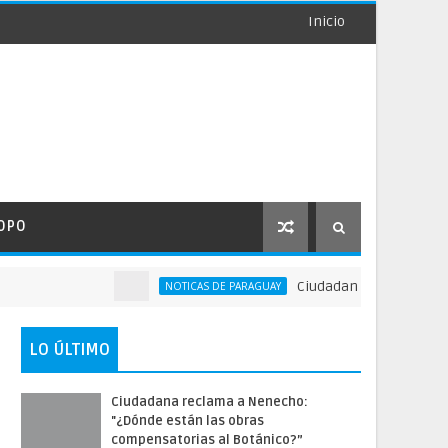
Inicio
OPO
Ciudadana reclama a Nenecho
NOTICAS DE PARAGUAY
LO ÚLTIMO
Ciudadana reclama a Nenecho:
"¿Dónde están las obras
compensatorias al Botánico?”