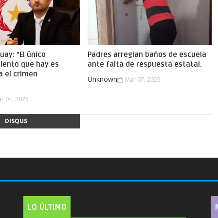
uay: “El único
Padres arreglan baños de escuela
iento que hay es
ante falta de respuesta estatal.
a el crimen
Unknown
Mar 07, 2025
.
r 07, 2025
DISQUS
LO ÚLTIMO