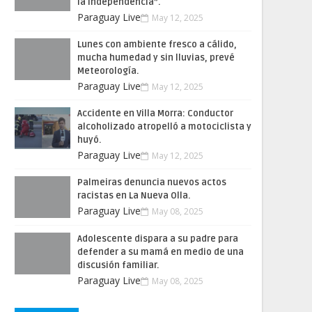
la Independencia”.
Paraguay Live
May 12, 2025
Lunes con ambiente fresco a cálido,
mucha humedad y sin lluvias, prevé
Meteorología.
Paraguay Live
May 12, 2025
Accidente en Villa Morra: Conductor
alcoholizado atropelló a motociclista y
huyó.
Paraguay Live
May 12, 2025
Palmeiras denuncia nuevos actos
racistas en La Nueva Olla.
Paraguay Live
May 08, 2025
Adolescente dispara a su padre para
defender a su mamá en medio de una
discusión familiar.
Paraguay Live
May 08, 2025