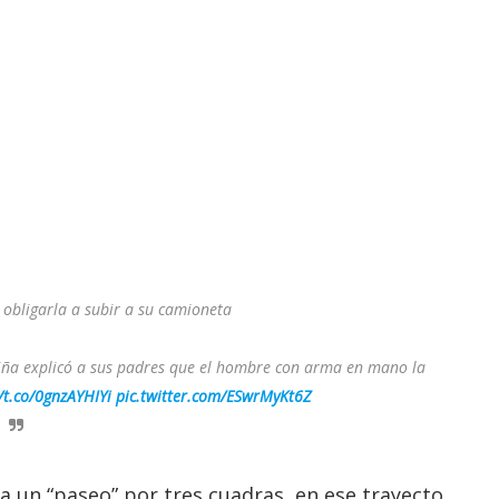
obligarla a subir a su camioneta
a niña explicó a sus padres que el hombre con arma en mano la
//t.co/0gnzAYHIYi
pic.twitter.com/ESwrMyKt6Z
 un “paseo” por tres cuadras, en ese trayecto,