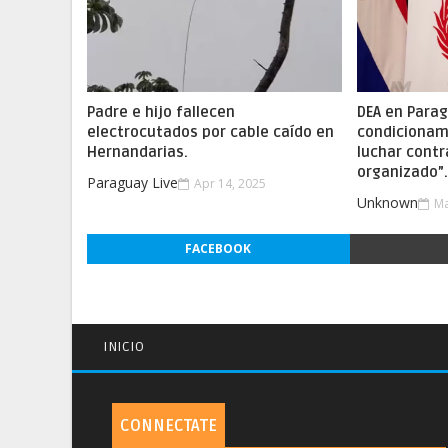
Padre e hijo fallecen
DEA en Parag
electrocutados por cable caído en
condicionam
Hernandarias.
luchar contr
organizado”
Paraguay Live
Apr 14, 2025
Unknown
Ma
FACEBOOK
INICIO
CONNECTATE