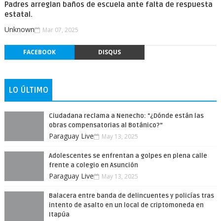
Padres arreglan baños de escuela ante falta de respuesta
estatal.
Unknown
Mar 07, 2025
FACEBOOK
DISQUS
LO ÚLTIMO
Ciudadana reclama a Nenecho: "¿Dónde están las
obras compensatorias al Botánico?”
Paraguay Live
May 13, 2025
Adolescentes se enfrentan a golpes en plena calle
frente a colegio en Asunción
Paraguay Live
May 13, 2025
Balacera entre banda de delincuentes y policías tras
intento de asalto en un local de criptomoneda en
Itapúa