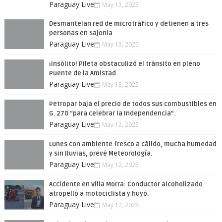
Paraguay Live
May 13, 2025
Desmantelan red de microtráfico y detienen a tres
personas en Sajonia
Paraguay Live
May 13, 2025
¡Insólito! Pileta obstaculizó el tránsito en pleno
Puente de la Amistad
Paraguay Live
May 13, 2025
Petropar baja el precio de todos sus combustibles en
G. 270 “para celebrar la Independencia”.
Paraguay Live
May 12, 2025
Lunes con ambiente fresco a cálido, mucha humedad
y sin lluvias, prevé Meteorología.
Paraguay Live
May 12, 2025
Accidente en Villa Morra: Conductor alcoholizado
atropelló a motociclista y huyó.
Paraguay Live
May 12, 2025