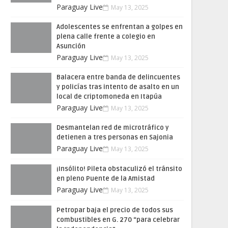
Paraguay Live
May 13, 2025
Adolescentes se enfrentan a golpes en
plena calle frente a colegio en
Asunción
Paraguay Live
May 13, 2025
Balacera entre banda de delincuentes
y policías tras intento de asalto en un
local de criptomoneda en Itapúa
Paraguay Live
May 13, 2025
Desmantelan red de microtráfico y
detienen a tres personas en Sajonia
Paraguay Live
May 13, 2025
¡Insólito! Pileta obstaculizó el tránsito
en pleno Puente de la Amistad
Paraguay Live
May 13, 2025
Petropar baja el precio de todos sus
combustibles en G. 270 “para celebrar