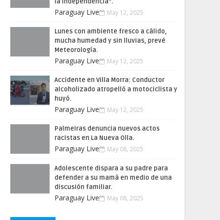
la Independencia”.
Paraguay Live
May 12, 2025
Lunes con ambiente fresco a cálido,
mucha humedad y sin lluvias, prevé
Meteorología.
Paraguay Live
May 12, 2025
Accidente en Villa Morra: Conductor
alcoholizado atropelló a motociclista y
huyó.
Paraguay Live
May 12, 2025
Palmeiras denuncia nuevos actos
racistas en La Nueva Olla.
Paraguay Live
May 08, 2025
Adolescente dispara a su padre para
defender a su mamá en medio de una
discusión familiar.
Paraguay Live
May 08, 2025