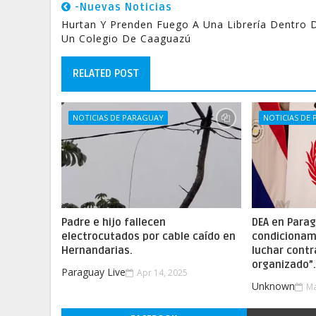
-Nuevas Noticias
Hurtan Y Prenden Fuego A Una Librería Dentro 
Un Colegio De Caaguazú
RELATED POST
NOTICIAS DE PARAGUAY
NOTICIAS DE
Padre e hijo fallecen
DEA en Parag
electrocutados por cable caído en
condicionam
Hernandarias.
luchar contr
organizado”
Paraguay Live
Apr 14, 2025
Unknown
Ma