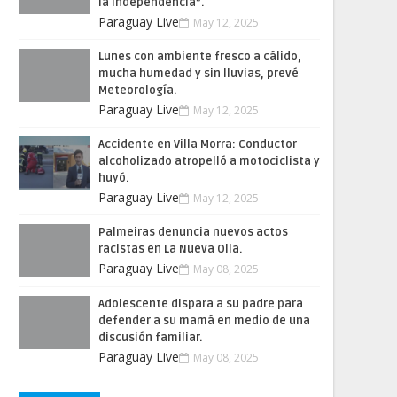
la Independencia”.
Paraguay Live
May 12, 2025
Lunes con ambiente fresco a cálido,
mucha humedad y sin lluvias, prevé
Meteorología.
Paraguay Live
May 12, 2025
Accidente en Villa Morra: Conductor
alcoholizado atropelló a motociclista y
huyó.
Paraguay Live
May 12, 2025
Palmeiras denuncia nuevos actos
racistas en La Nueva Olla.
Paraguay Live
May 08, 2025
Adolescente dispara a su padre para
defender a su mamá en medio de una
discusión familiar.
Paraguay Live
May 08, 2025