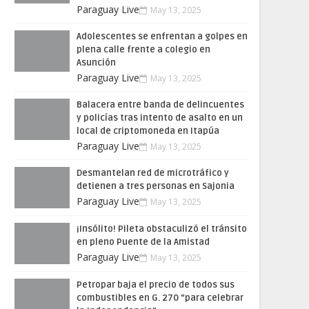
Paraguay Live
May 13, 2025
Adolescentes se enfrentan a golpes en
plena calle frente a colegio en
Asunción
Paraguay Live
May 13, 2025
Balacera entre banda de delincuentes
y policías tras intento de asalto en un
local de criptomoneda en Itapúa
Paraguay Live
May 13, 2025
Desmantelan red de microtráfico y
detienen a tres personas en Sajonia
Paraguay Live
May 13, 2025
¡Insólito! Pileta obstaculizó el tránsito
en pleno Puente de la Amistad
Paraguay Live
May 13, 2025
Petropar baja el precio de todos sus
combustibles en G. 270 “para celebrar