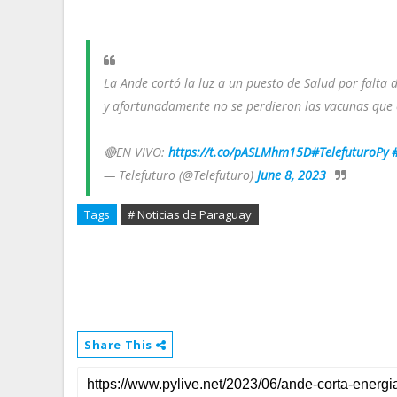
La Ande cortó la luz a un puesto de Salud por falta d
y afortunadamente no se perdieron las vacunas que 
🔴EN VIVO:
https://t.co/pASLMhm15D
#TelefuturoPy
— Telefuturo (@Telefuturo)
June 8, 2023
Tags
# Noticias de Paraguay
Share This