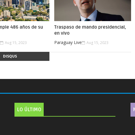
mple 486 años de su
Traspaso de mando presidencial,
en vivo
e
Paraguay Live
Aug 15, 2023
Aug 15, 2023
DISQUS
LO ÚLTIMO