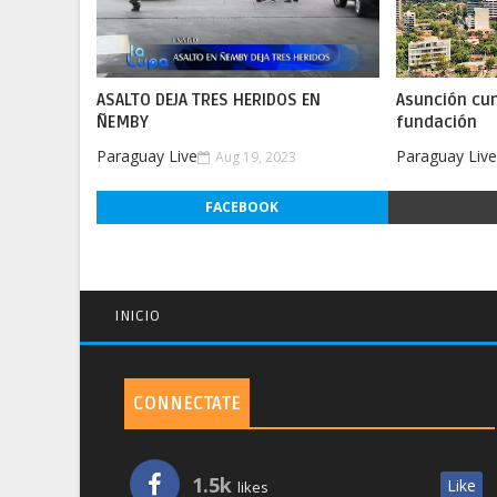
ASALTO DEJA TRES HERIDOS EN
Asunción cu
ÑEMBY
fundación
Paraguay Live
Paraguay Liv
Aug 19, 2023
FACEBOOK
INICIO
CONNECTATE
1.5k
Like
likes