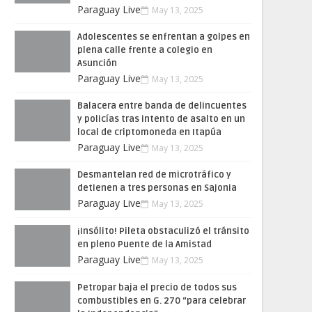
Paraguay Live
May 13, 2025
Adolescentes se enfrentan a golpes en
plena calle frente a colegio en
Asunción
Paraguay Live
May 13, 2025
Balacera entre banda de delincuentes
y policías tras intento de asalto en un
local de criptomoneda en Itapúa
Paraguay Live
May 13, 2025
Desmantelan red de microtráfico y
detienen a tres personas en Sajonia
Paraguay Live
May 13, 2025
¡Insólito! Pileta obstaculizó el tránsito
en pleno Puente de la Amistad
Paraguay Live
May 13, 2025
Petropar baja el precio de todos sus
combustibles en G. 270 “para celebrar