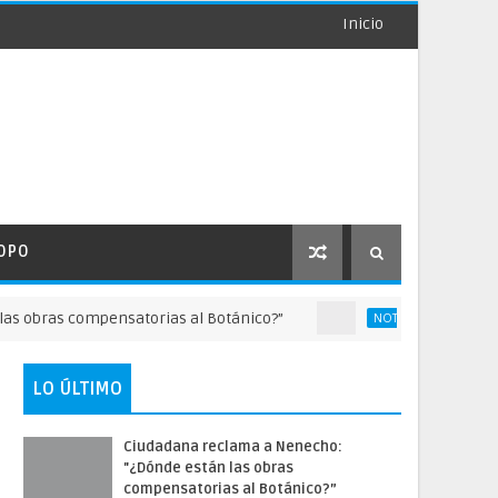
Inicio
OPO
compensatorias al Botánico?”
Adoles
NOTICAS DE PARAGUAY
LO ÚLTIMO
Ciudadana reclama a Nenecho:
"¿Dónde están las obras
compensatorias al Botánico?”