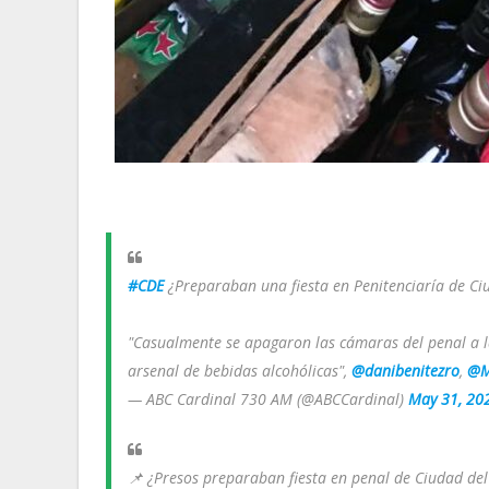
#CDE
¿Preparaban una fiesta en Penitenciaría de Ciu
"Casualmente se apagaron las cámaras del penal a la
arsenal de bebidas alcohólicas",
@danibenitezro
,
@M
— ABC Cardinal 730 AM (@ABCCardinal)
May 31, 20
📌 ¿Presos preparaban fiesta en penal de Ciudad del