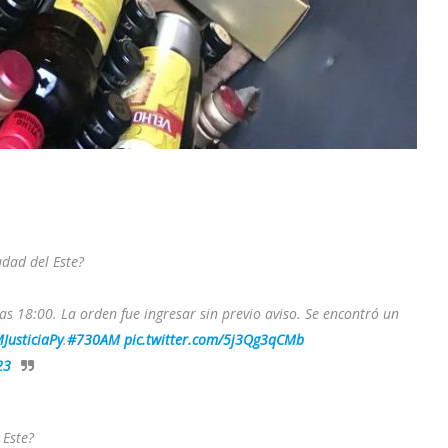
dad del Este?
s 18:00. La orden fue ingresar sin previo aviso. Se encontró un
JusticiaPy
.
#730AM
pic.twitter.com/5j3Qg3qCMb
23
 Este?