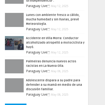
la Independencia”.
Paraguay Live
May 12, 2025
Lunes con ambiente fresco a cálido,
mucha humedad y sin lluvias, prevé
Meteorología.
Paraguay Live
May 12, 2025
Accidente en Villa Morra: Conductor
alcoholizado atropelló a motociclista y
huyó.
Paraguay Live
May 12, 2025
Palmeiras denuncia nuevos actos
racistas en La Nueva Olla.
Paraguay Live
May 08, 2025
Adolescente dispara a su padre para
defender a su mamá en medio de una
discusión familiar.
Paraguay Live
May 08, 2025