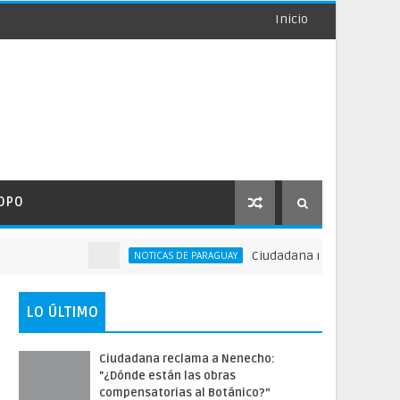
Inicio
OPO
Ciudadana reclama a Nenecho: "¿
NOTICAS DE PARAGUAY
LO ÚLTIMO
Ciudadana reclama a Nenecho:
"¿Dónde están las obras
compensatorias al Botánico?”