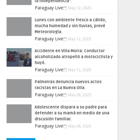
la Independencia”.
Paraguay Live
May 12, 2025
Lunes con ambiente fresco a cálido,
mucha humedad y sin lluvias, prevé
Meteorología.
Paraguay Live
May 12, 2025
Accidente en Villa Morra: Conductor
alcoholizado atropelló a motociclista y
huyó.
Paraguay Live
May 12, 2025
Palmeiras denuncia nuevos actos
racistas en La Nueva Olla.
Paraguay Live
May 08, 2025
Adolescente dispara a su padre para
defender a su mamá en medio de una
discusión familiar.
Paraguay Live
May 08, 2025