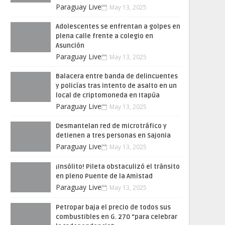
Paraguay Live
May 13, 2025
Adolescentes se enfrentan a golpes en
plena calle frente a colegio en
Asunción
Paraguay Live
May 13, 2025
Balacera entre banda de delincuentes
y policías tras intento de asalto en un
local de criptomoneda en Itapúa
Paraguay Live
May 13, 2025
Desmantelan red de microtráfico y
detienen a tres personas en Sajonia
Paraguay Live
May 13, 2025
¡Insólito! Pileta obstaculizó el tránsito
en pleno Puente de la Amistad
Paraguay Live
May 13, 2025
Petropar baja el precio de todos sus
combustibles en G. 270 “para celebrar