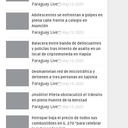
Paraguay Live
May 13, 2025
Adolescentes se enfrentan a golpes en
plena calle frente a colegio en
Asunción
Paraguay Live
May 13, 2025
Balacera entre banda de delincuentes
y policías tras intento de asalto en un
local de criptomoneda en Itapúa
Paraguay Live
May 13, 2025
Desmantelan red de microtráfico y
detienen a tres personas en Sajonia
Paraguay Live
May 13, 2025
¡Insólito! Pileta obstaculizó el tránsito
en pleno Puente de la Amistad
Paraguay Live
May 13, 2025
Petropar baja el precio de todos sus
combustibles en G. 270 “para celebrar