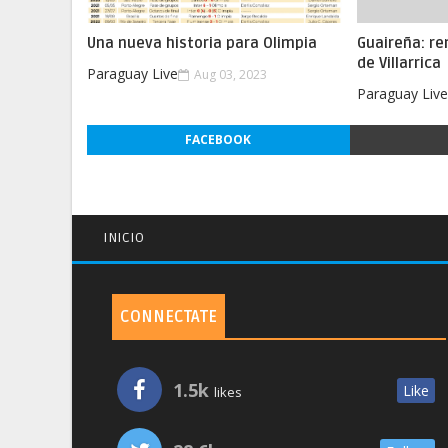
Una nueva historia para Olimpia
Guaireña: re
de Villarrica
Paraguay Live
Aug 03, 2023
Paraguay Liv
FACEBOOK
INICIO
CONNECTATE
1.5k
Like
likes