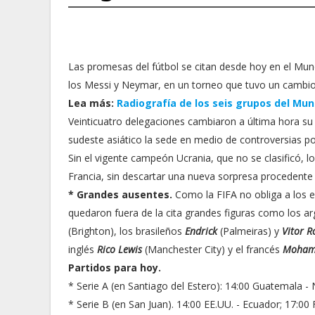
Las promesas del fútbol se citan desde hoy en el Mu
los Messi y Neymar, en un torneo que tuvo un cambio
Lea más:
Radiografía de los seis grupos del Mund
Veinticuatro delegaciones cambiaron a última hora su vi
sudeste asiático la sede en medio de controversias por
Sin el vigente campeón Ucrania, que no se clasificó, lo
Francia, sin descartar una nueva sorpresa procedente 
* Grandes ausentes.
Como la FIFA no obliga a los e
quedaron fuera de la cita grandes figuras como los a
(Brighton), los brasileños
Endrick
(Palmeiras) y
Vitor 
inglés
Rico Lewis
(Manchester City) y el francés
Mohame
Partidos para hoy.
* Serie A (en Santiago del Estero): 14:00 Guatemala -
* Serie B (en San Juan). 14:00 EE.UU. - Ecuador; 17:00 F