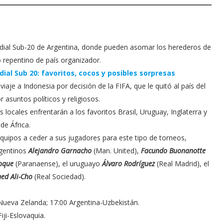
ndial Sub-20 de Argentina, donde pueden asomar los herederos de
 repentino de país organizador.
ial Sub 20: favoritos, cocos y posibles sorpresas
aje a Indonesia por decisión de la FIFA, que le quitó al país del
 asuntos políticos y religiosos.
s locales enfrentarán a los favoritos Brasil, Uruguay, Inglaterra y
de África.
quipos a ceder a sus jugadores para este tipo de torneos,
rgentinos
Alejandro Garnacho
(Man. United),
Facundo Buonanotte
Roque
(Paranaense), el uruguayo
Álvaro Rodríguez
(Real Madrid), el
d Ali-Cho
(Real Sociedad).
 Nueva Zelanda; 17:00 Argentina-Uzbekistán.
iji-Eslovaquia.