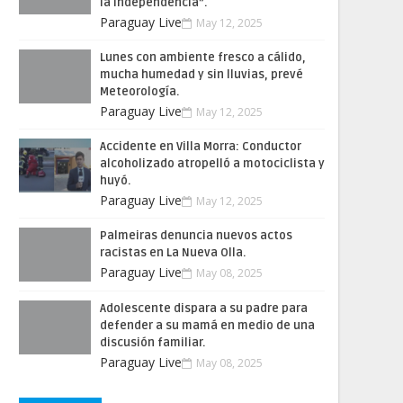
la Independencia”.
Paraguay Live
May 12, 2025
Lunes con ambiente fresco a cálido,
mucha humedad y sin lluvias, prevé
Meteorología.
Paraguay Live
May 12, 2025
Accidente en Villa Morra: Conductor
alcoholizado atropelló a motociclista y
huyó.
Paraguay Live
May 12, 2025
Palmeiras denuncia nuevos actos
racistas en La Nueva Olla.
Paraguay Live
May 08, 2025
Adolescente dispara a su padre para
defender a su mamá en medio de una
discusión familiar.
Paraguay Live
May 08, 2025