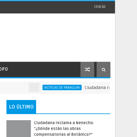
Inicio
OPO
Ciudadana reclama a Nenecho: 
NOTICAS DE PARAGUAY
LO ÚLTIMO
Ciudadana reclama a Nenecho:
"¿Dónde están las obras
compensatorias al Botánico?”