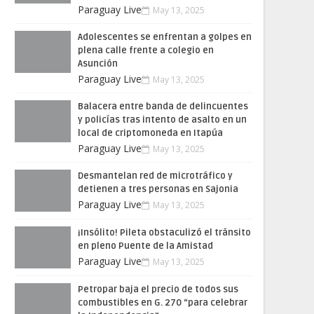
Paraguay Live
May 13, 2025
Adolescentes se enfrentan a golpes en
plena calle frente a colegio en
Asunción
Paraguay Live
May 13, 2025
Balacera entre banda de delincuentes
y policías tras intento de asalto en un
local de criptomoneda en Itapúa
Paraguay Live
May 13, 2025
Desmantelan red de microtráfico y
detienen a tres personas en Sajonia
Paraguay Live
May 13, 2025
¡Insólito! Pileta obstaculizó el tránsito
en pleno Puente de la Amistad
Paraguay Live
May 13, 2025
Petropar baja el precio de todos sus
combustibles en G. 270 “para celebrar