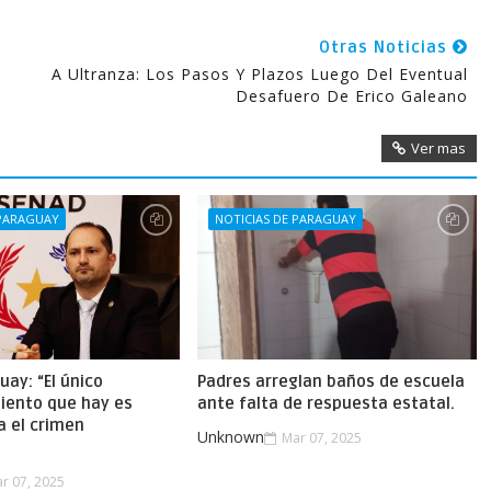
Otras Noticias
A Ultranza: Los Pasos Y Plazos Luego Del Eventual
Desafuero De Erico Galeano
Ver mas
 PARAGUAY
NOTICIAS DE PARAGUAY
uay: “El único
Padres arreglan baños de escuela
iento que hay es
ante falta de respuesta estatal.
a el crimen
Unknown
Mar 07, 2025
.
r 07, 2025