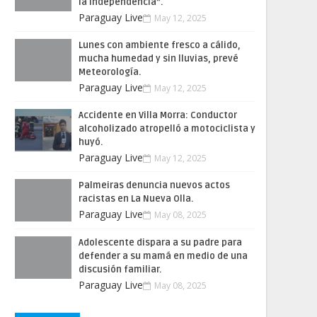
la Independencia”.
Paraguay Live
May 12, 2025
Lunes con ambiente fresco a cálido,
mucha humedad y sin lluvias, prevé
Meteorología.
Paraguay Live
May 12, 2025
Accidente en Villa Morra: Conductor
alcoholizado atropelló a motociclista y
huyó.
Paraguay Live
May 12, 2025
Palmeiras denuncia nuevos actos
racistas en La Nueva Olla.
Paraguay Live
May 08, 2025
Adolescente dispara a su padre para
defender a su mamá en medio de una
discusión familiar.
Paraguay Live
May 08, 2025