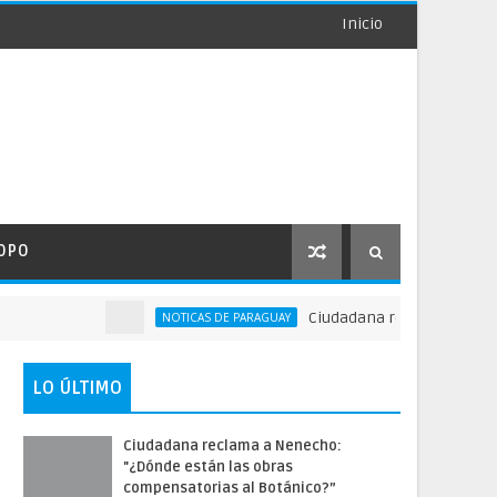
Inicio
OPO
Ciudadana reclama a Nenecho: "¿
NOTICAS DE PARAGUAY
LO ÚLTIMO
Ciudadana reclama a Nenecho:
"¿Dónde están las obras
compensatorias al Botánico?”