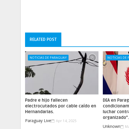
RELATED POST
NOTICIAS DE PARAGUAY
NOTICIAS DE
Padre e hijo fallecen
DEA en Parag
electrocutados por cable caído en
condicionam
Hernandarias.
luchar contr
organizado”
Paraguay Live
Apr 14, 2025
Unknown
Ma