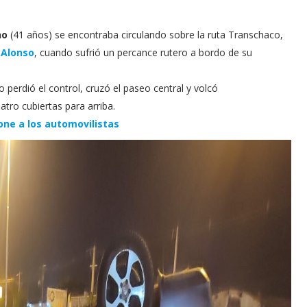
no
(41 años) se encontraba circulando sobre la ruta Transchaco,
 Alonso
, cuando sufrió un percance rutero a bordo de su
 perdió el control, cruzó el paseo central y volcó
tro cubiertas para arriba.
one a los automovilistas