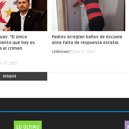
uay: “El único
Padres arreglan baños de escuela
iento que hay es
ante falta de respuesta estatal.
a el crimen
Unknown
Mar 07, 2025
.
r 07, 2025
DISQUS
LO ÚLTIMO