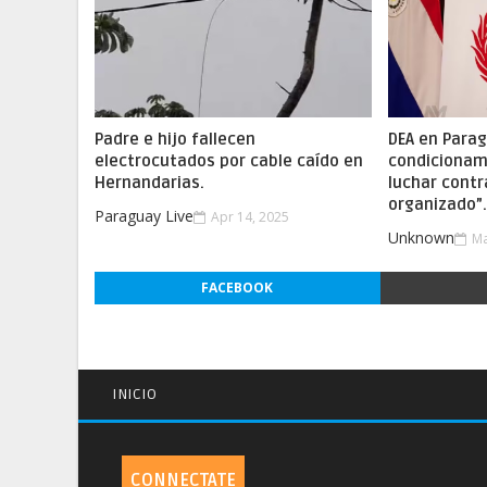
Padre e hijo fallecen
DEA en Parag
electrocutados por cable caído en
condicionam
Hernandarias.
luchar contr
organizado”
Paraguay Live
Apr 14, 2025
Unknown
Ma
FACEBOOK
INICIO
CONNECTATE