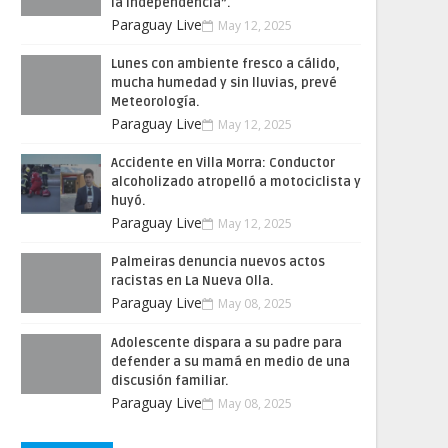
la Independencia”.
Paraguay Live
May 12, 2025
Lunes con ambiente fresco a cálido,
mucha humedad y sin lluvias, prevé
Meteorología.
Paraguay Live
May 12, 2025
Accidente en Villa Morra: Conductor
alcoholizado atropelló a motociclista y
huyó.
Paraguay Live
May 12, 2025
Palmeiras denuncia nuevos actos
racistas en La Nueva Olla.
Paraguay Live
May 08, 2025
Adolescente dispara a su padre para
defender a su mamá en medio de una
discusión familiar.
Paraguay Live
May 08, 2025