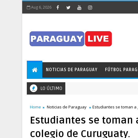
Aug 6, 2026
NOTICIAS DE PARAGUAY
FÚTBOL PARA
LO ÚLTIMO
ito! Pileta obstaculizó el tránsito en pleno Puente de la Amistad
Home
Noticias de Paraguay
Estudiantes se toman a 
Estudiantes se toman a
colegio de Curuguaty.