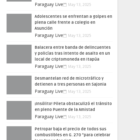
Paraguay Live
May 13, 2025
Adolescentes se enfrentan a golpes en
plena calle frente a colegio en
Asunción
Paraguay Live
May 13, 2025
Balacera entre banda de delincuentes
y policías tras intento de asalto en un
local de criptomoneda en Itapúa
Paraguay Live
May 13, 2025
Desmantelan red de microtráfico y
detienen a tres personas en Sajonia
Paraguay Live
May 13, 2025
¡Insólito! Pileta obstaculizó el tránsito
en pleno Puente de la Amistad
Paraguay Live
May 13, 2025
Petropar baja el precio de todos sus
combustibles en G. 270 “para celebrar