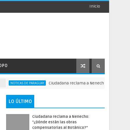
Inicio
OPO
Ciudadana reclama a Nenecho: "¿Dónde están las
OTICAS DE PARAGUAY
LO ÚLTIMO
Ciudadana reclama a Nenecho:
"¿Dónde están las obras
compensatorias al Botánico?”