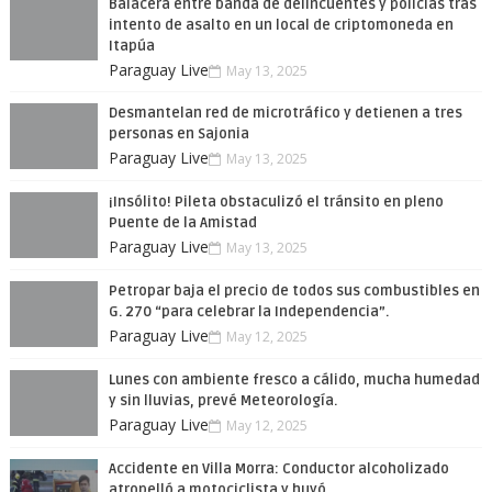
Balacera entre banda de delincuentes y policías tras
intento de asalto en un local de criptomoneda en
Itapúa
Paraguay Live
May 13, 2025
Desmantelan red de microtráfico y detienen a tres
personas en Sajonia
Paraguay Live
May 13, 2025
¡Insólito! Pileta obstaculizó el tránsito en pleno
Puente de la Amistad
Paraguay Live
May 13, 2025
Petropar baja el precio de todos sus combustibles en
G. 270 “para celebrar la Independencia”.
Paraguay Live
May 12, 2025
Lunes con ambiente fresco a cálido, mucha humedad
y sin lluvias, prevé Meteorología.
Paraguay Live
May 12, 2025
Accidente en Villa Morra: Conductor alcoholizado
atropelló a motociclista y huyó.