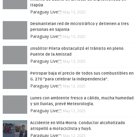
Itapúa
Paraguay Live
May 13, 2025
Desmantelan red de microtráfico y detienen a tres
personas en Sajonia
Paraguay Live
May 13, 2025
¡Insólito! Pileta obstaculizó el tránsito en pleno
Puente de la Amistad
Paraguay Live
May 13, 2025
Petropar baja el precio de todos sus combustibles en
G. 270 “para celebrar la Independencia”.
Paraguay Live
May 12, 2025
Lunes con ambiente fresco a cálido, mucha humedad
y sin lluvias, prevé Meteorología.
Paraguay Live
May 12, 2025
Accidente en Villa Morra: Conductor alcoholizado
atropelló a motociclista y huyó.
Paraguay Live
May 12, 2025