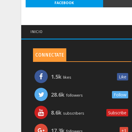
FACEBOOK
INICIO
CONNECTATE
1.5k
Like
likes
28.6k
Follow
followers
8.6k
Subscribe
subscribers
17.3k
+1
followers