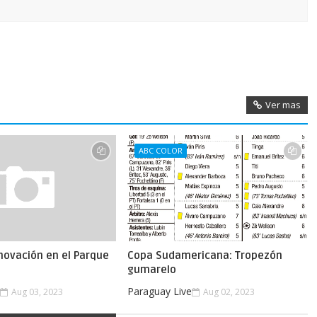
Ver mas
ABC COLOR
novación en el Parque
Copa Sudamericana: Tropezón
gumarelo
e
Paraguay Live
Aug 03, 2023
Aug 02, 2023