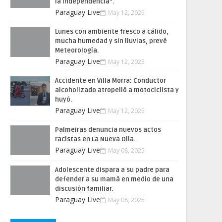
la Independencia”.
Paraguay Live
May 12, 2025
Lunes con ambiente fresco a cálido,
mucha humedad y sin lluvias, prevé
Meteorología.
Paraguay Live
May 12, 2025
Accidente en Villa Morra: Conductor
alcoholizado atropelló a motociclista y
huyó.
Paraguay Live
May 12, 2025
Palmeiras denuncia nuevos actos
racistas en La Nueva Olla.
Paraguay Live
May 08, 2025
Adolescente dispara a su padre para
defender a su mamá en medio de una
discusión familiar.
Paraguay Live
May 08, 2025