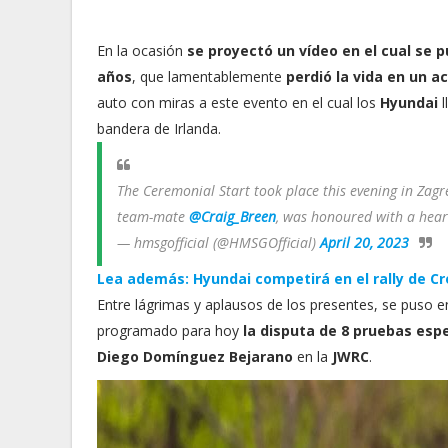
En la ocasión
se proyectó un vídeo en el cual se pu
años
, que lamentablemente
perdió la vida en un a
auto con miras a este evento en el cual los
Hyundai
l
bandera de Irlanda.
The Ceremonial Start took place this evening in Zagr
team-mate
@Craig_Breen
, was honoured with a heart
— hmsgofficial (@HMSGOfficial)
April 20, 2023
Lea además: Hyundai competirá en el rally de C
Entre lágrimas y aplausos de los presentes, se puso e
programado para hoy
la disputa de 8 pruebas esp
Diego Domínguez Bejarano
en la
JWRC
.