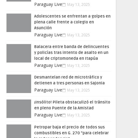
Paraguay Live
May 13, 2025
Adolescentes se enfrentan a golpes en
plena calle frente a colegio en
Asunción
Paraguay Live
May 13, 2025
Balacera entre banda de delincuentes
y policías tras intento de asalto en un
local de criptomoneda en Itapúa
Paraguay Live
May 13, 2025
Desmantelan red de microtráfico y
detienen a tres personas en Sajonia
Paraguay Live
May 13, 2025
¡Insólito! Pileta obstaculizó el tránsito
en pleno Puente de la Amistad
Paraguay Live
May 13, 2025
Petropar baja el precio de todos sus
combustibles en G. 270 “para celebrar