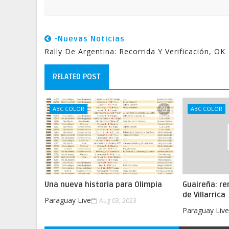
-Nuevas Noticias
Rally De Argentina: Recorrida Y Verificación, OK
RELATED POST
ABC COLOR
ABC COLOR
Una nueva historia para Olimpia
Guaireña: re
de Villarrica
Paraguay Live
Aug 03, 2023
Paraguay Liv