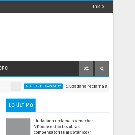
Inicio
OPO
Ciudadana reclama a Nenecho: "¿Dónde están
NOTICAS DE PARAGUAY
LO ÚLTIMO
Ciudadana reclama a Nenecho:
"¿Dónde están las obras
compensatorias al Botánico?”