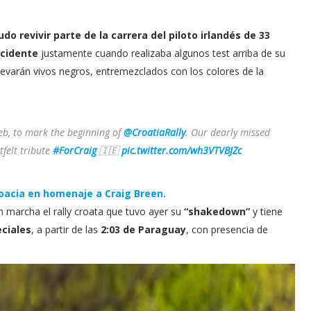
do revivir parte de la carrera del piloto irlandés de 33
ccidente
justamente cuando realizaba algunos test arriba de su
levarán vivos negros, entremezclados con los colores de la
eb, to mark the beginning of
@CroatiaRally
. Our dearly missed
felt tribute
#ForCraig
🇮🇪
pic.twitter.com/wh3VTVBJZc
roacia en homenaje a Craig Breen.
n marcha el rally croata que tuvo ayer su
“shakedown”
y tiene
eciales
, a partir de las
2:03 de Paraguay
, con presencia de