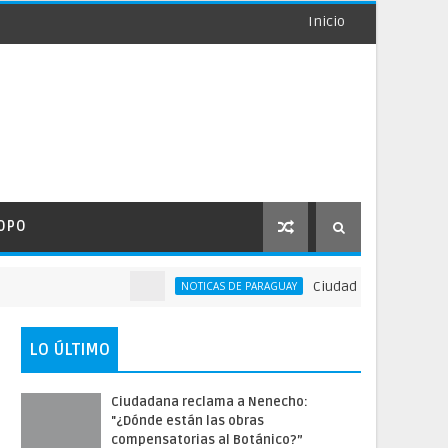
Inicio
OPO
Ciudadana reclama a Nen
NOTICAS DE PARAGUAY
LO ÚLTIMO
Ciudadana reclama a Nenecho:
"¿Dónde están las obras
compensatorias al Botánico?”