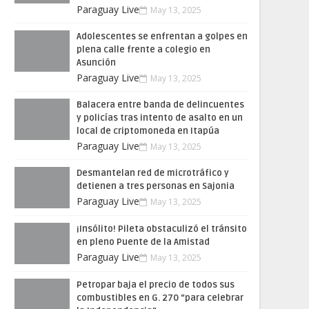
Paraguay Live
May 13, 2025
Adolescentes se enfrentan a golpes en
plena calle frente a colegio en
Asunción
Paraguay Live
May 13, 2025
Balacera entre banda de delincuentes
y policías tras intento de asalto en un
local de criptomoneda en Itapúa
Paraguay Live
May 13, 2025
Desmantelan red de microtráfico y
detienen a tres personas en Sajonia
Paraguay Live
May 13, 2025
¡Insólito! Pileta obstaculizó el tránsito
en pleno Puente de la Amistad
Paraguay Live
May 13, 2025
Petropar baja el precio de todos sus
combustibles en G. 270 “para celebrar