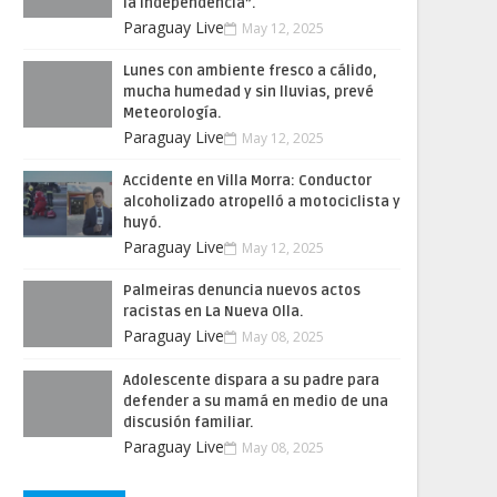
la Independencia”.
Paraguay Live
May 12, 2025
Lunes con ambiente fresco a cálido,
mucha humedad y sin lluvias, prevé
Meteorología.
Paraguay Live
May 12, 2025
Accidente en Villa Morra: Conductor
alcoholizado atropelló a motociclista y
huyó.
Paraguay Live
May 12, 2025
Palmeiras denuncia nuevos actos
racistas en La Nueva Olla.
Paraguay Live
May 08, 2025
Adolescente dispara a su padre para
defender a su mamá en medio de una
discusión familiar.
Paraguay Live
May 08, 2025