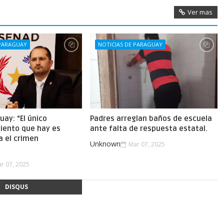
Ver mas
 PARAGUAY
NOTICIAS DE PARAGUAY
uay: “El único
Padres arreglan baños de escuela
iento que hay es
ante falta de respuesta estatal.
a el crimen
Unknown
Mar 07, 2025
.
r 07, 2025
DISQUS