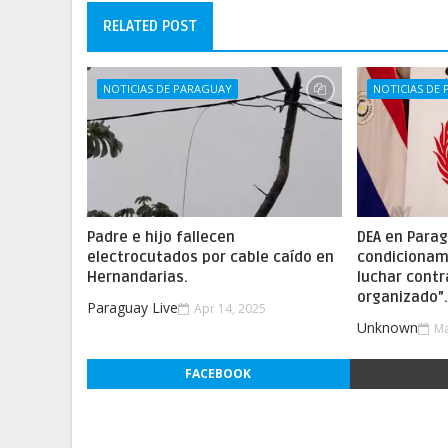
RELATED POST
NOTICIAS DE PARAGUAY
NOTICIAS DE
Padre e hijo fallecen
DEA en Parag
electrocutados por cable caído en
condicionam
Hernandarias.
luchar contr
organizado”
Paraguay Live
Apr 14, 2025
Unknown
Ma
FACEBOOK