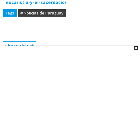
eucaristia-y-el-sacerdocio/
Tags
# Noticias de Paraguay
Share This
About Paraguay Live
Paraguay Live - Resumen de noticias.
Servicio informativo que ofrece una
síntesis de lo que sucede a nivel
nacional e internacional. Toda la
información en un instante.