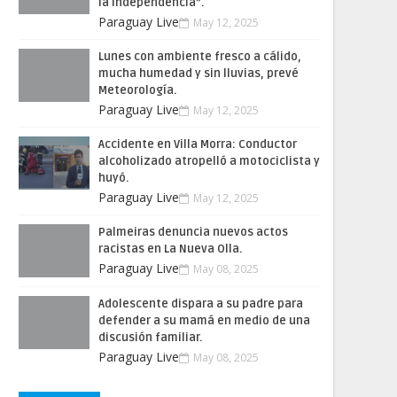
la Independencia”.
Paraguay Live
May 12, 2025
Lunes con ambiente fresco a cálido,
mucha humedad y sin lluvias, prevé
Meteorología.
Paraguay Live
May 12, 2025
Accidente en Villa Morra: Conductor
alcoholizado atropelló a motociclista y
huyó.
Paraguay Live
May 12, 2025
Palmeiras denuncia nuevos actos
racistas en La Nueva Olla.
Paraguay Live
May 08, 2025
Adolescente dispara a su padre para
defender a su mamá en medio de una
discusión familiar.
Paraguay Live
May 08, 2025