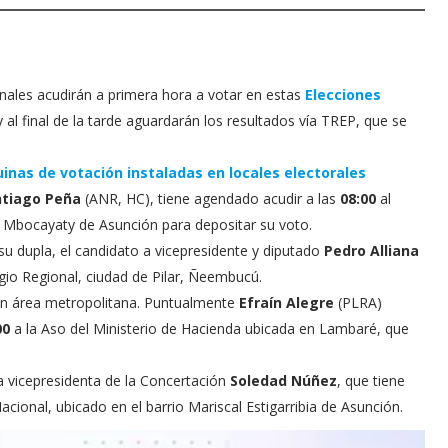
onales acudirán a primera hora a votar en estas
Elecciones
y al final de la tarde aguardarán los resultados vía TREP, que se
inas de votación instaladas en locales electorales
ntiago Peña
(ANR, HC), tiene agendado acudir a las
08:00
al
io Mbocayaty de Asunción para depositar su voto.
u dupla, el candidato a vicepresidente y diputado
Pedro Alliana
gio Regional, ciudad de Pilar, Ñeembucú.
 en área metropolitana. Puntualmente
Efraín Alegre
(PLRA)
00
a la Aso del Ministerio de Hacienda ubicada en Lambaré, que
 a vicepresidenta de la Concertación
Soledad Núñez
, que tiene
ional, ubicado en el barrio Mariscal Estigarribia de Asunción.