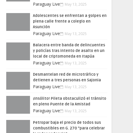
Paraguay Live
May 13, 2025
Adolescentes se enfrentan a golpes en
plena calle frente a colegio en
Asunción
Paraguay Live
May 13, 2025
Balacera entre banda de delincuentes
y policías tras intento de asalto en un
local de criptomoneda en Itapúa
Paraguay Live
May 13, 2025
Desmantelan red de microtráfico y
detienen a tres personas en Sajonia
Paraguay Live
May 13, 2025
¡Insólito! Pileta obstaculizó el tránsito
en pleno Puente de la Amistad
Paraguay Live
May 13, 2025
Petropar baja el precio de todos sus
combustibles en G. 270 “para celebrar