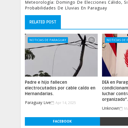
Meteorología: Domingo De Elecciones Cálido, S
Probabilidades De Lluvias En Paraguay
RELATED POST
NOTICIAS DE PARAGUAY
NOTICIAS DE
Padre e hijo fallecen
DEA en Parag
electrocutados por cable caído en
condicionam
Hernandarias.
luchar contr
organizado”
Paraguay Live
Apr 14, 2025
Unknown
Ma
FACEBOOK