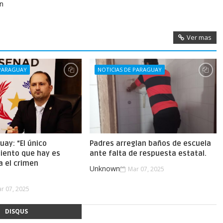
in
Ver mas
 PARAGUAY
NOTICIAS DE PARAGUAY
uay: “El único
Padres arreglan baños de escuela
iento que hay es
ante falta de respuesta estatal.
a el crimen
Unknown
Mar 07, 2025
.
r 07, 2025
DISQUS