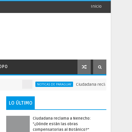
Inicio
OPO
Ciudadana reclama a Nenecho: "¿D
NOTICAS DE PARAGUAY
LO ÚLTIMO
Ciudadana reclama a Nenecho:
"¿Dónde están las obras
compensatorias al Botánico?”