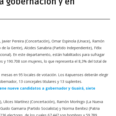
la gobernación y en
, Javier Pereira (Concertación), Omar Espinola (Unace), Ramón
de la Gente), Alcides Sanabria (Partido Independiente), Félix
acional). En este departamento, están habilitados para sufragar
 y 190.708 son mujeres, lo que representa el 8,3% del total de
011 mesas en 95 locales de votación. Los itapuenses deberán elegir
obernador, 13 concejales titulares y 13 suplentes.
ene nueve candidatos a gobernador y Guairá, siete
), Ulices Martínez (Concertación), Ramón Morínigo (La Nueva
 Guido Gamarra (Partido Socialista) y Norma Benítez (Patria
236 electores, de los cuales 67.447 son hombres y 59.789