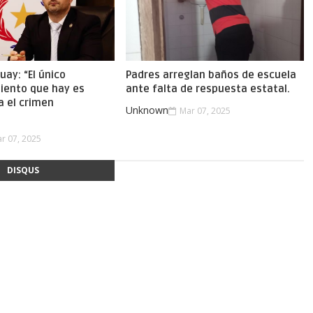
uay: “El único
Padres arreglan baños de escuela
iento que hay es
ante falta de respuesta estatal.
a el crimen
Unknown
Mar 07, 2025
.
r 07, 2025
DISQUS