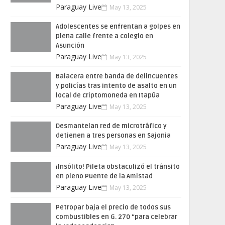
Paraguay Live
May 13, 2025
Adolescentes se enfrentan a golpes en
plena calle frente a colegio en
Asunción
Paraguay Live
May 13, 2025
Balacera entre banda de delincuentes
y policías tras intento de asalto en un
local de criptomoneda en Itapúa
Paraguay Live
May 13, 2025
Desmantelan red de microtráfico y
detienen a tres personas en Sajonia
Paraguay Live
May 13, 2025
¡Insólito! Pileta obstaculizó el tránsito
en pleno Puente de la Amistad
Paraguay Live
May 13, 2025
Petropar baja el precio de todos sus
combustibles en G. 270 “para celebrar