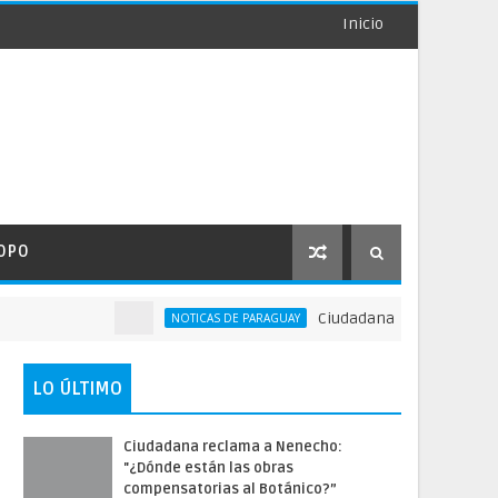
Inicio
OPO
Ciudadana reclama a Nenecho
NOTICAS DE PARAGUAY
LO ÚLTIMO
Ciudadana reclama a Nenecho:
"¿Dónde están las obras
compensatorias al Botánico?”