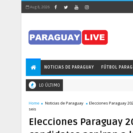
Aug 8, 2026
NOTICIAS DE PARAGUAY
FÚTBOL PARA
LO ÚLTIMO
¡Insólito! Pileta obstaculizó el tránsito en pleno Puente
S DE PARAGUAY
Home
Noticias de Paraguay
Elecciones Paraguay 202
seis
Elecciones Paraguay 2