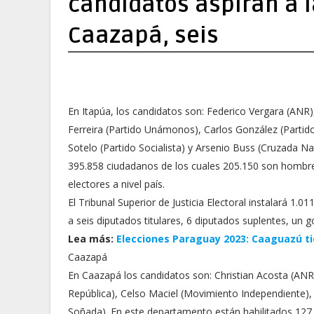
candidatos aspiran a 
Caazapá, seis
En Itapúa, los candidatos son: Federico Vergara (ANR)
Ferreira (Partido Unámonos), Carlos González (Partido 
Sotelo (Partido Socialista) y Arsenio Buss (Cruzada N
395.858 ciudadanos de los cuales 205.150 son hombres
electores a nivel país.
El Tribunal Superior de Justicia Electoral instalará 1.
a seis diputados titulares, 6 diputados suplentes, un g
Lea más:
Elecciones Paraguay 2023: Caaguazú ti
Caazapá
En Caazapá los candidatos son: Christian Acosta (ANR
República), Celso Maciel (Movimiento Independiente),
Soñada). En este departamento están habilitados 127.