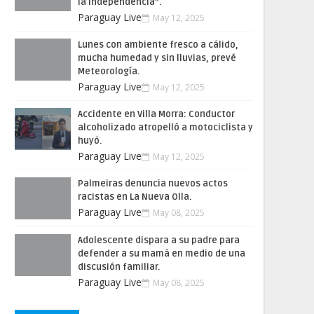
la Independencia”.
Paraguay Live
May 12, 2025
Lunes con ambiente fresco a cálido,
mucha humedad y sin lluvias, prevé
Meteorología.
Paraguay Live
May 12, 2025
Accidente en Villa Morra: Conductor
alcoholizado atropelló a motociclista y
huyó.
Paraguay Live
May 12, 2025
Palmeiras denuncia nuevos actos
racistas en La Nueva Olla.
Paraguay Live
May 08, 2025
Adolescente dispara a su padre para
defender a su mamá en medio de una
discusión familiar.
Paraguay Live
May 08, 2025