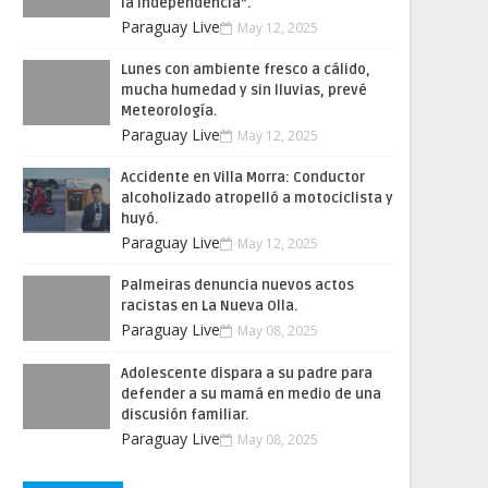
la Independencia”.
Paraguay Live
May 12, 2025
Lunes con ambiente fresco a cálido,
mucha humedad y sin lluvias, prevé
Meteorología.
Paraguay Live
May 12, 2025
Accidente en Villa Morra: Conductor
alcoholizado atropelló a motociclista y
huyó.
Paraguay Live
May 12, 2025
Palmeiras denuncia nuevos actos
racistas en La Nueva Olla.
Paraguay Live
May 08, 2025
Adolescente dispara a su padre para
defender a su mamá en medio de una
discusión familiar.
Paraguay Live
May 08, 2025