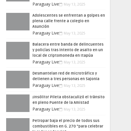
Paraguay Live
May 13, 2025
Adolescentes se enfrentan a golpes en
plena calle frente a colegio en
Asunción
Paraguay Live
May 13, 2025
Balacera entre banda de delincuentes
y policías tras intento de asalto en un
local de criptomoneda en Itapúa
Paraguay Live
May 13, 2025
Desmantelan red de microtráfico y
detienen a tres personas en Sajonia
Paraguay Live
May 13, 2025
¡Insólito! Pileta obstaculizó el tránsito
en pleno Puente de la Amistad
Paraguay Live
May 13, 2025
Petropar baja el precio de todos sus
combustibles en G. 270 “para celebrar