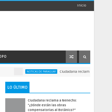
Inicio
OPO
Ciudadana reclama a Nenecho: "¿Dón
NOTICAS DE PARAGUAY
LO ÚLTIMO
Ciudadana reclama a Nenecho:
"¿Dónde están las obras
compensatorias al Botánico?”