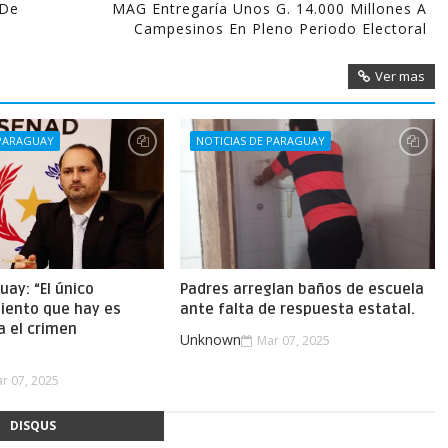
 De
MAG Entregaría Unos G. 14.000 Millones A
Campesinos En Pleno Periodo Electoral
Ver mas
 PARAGUAY
NOTICIAS DE PARAGUAY
uay: “El único
Padres arreglan baños de escuela
iento que hay es
ante falta de respuesta estatal.
a el crimen
Unknown
Mar 07, 2025
.
r 07, 2025
DISQUS