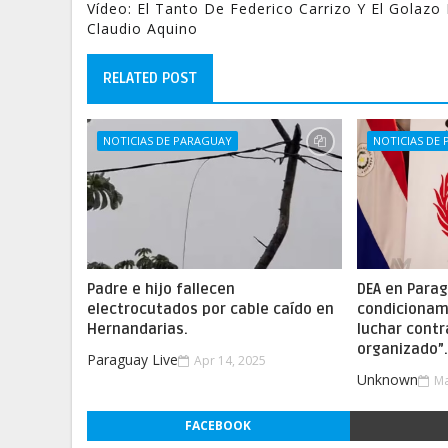
Vídeo: El Tanto De Federico Carrizo Y El Golazo
Claudio Aquino
RELATED POST
NOTICIAS DE PARAGUAY
NOTICIAS DE
Padre e hijo fallecen
DEA en Parag
electrocutados por cable caído en
condicionam
Hernandarias.
luchar contr
organizado”
Paraguay Live
Apr 14, 2025
Unknown
Ma
FACEBOOK