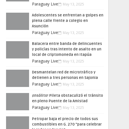
Paraguay Live
May 13, 2025
Adolescentes se enfrentan a golpes en
plena calle frente a colegio en
Asunción
Paraguay Live
May 13, 2025
Balacera entre banda de delincuentes
y policías tras intento de asalto en un
local de criptomoneda en Itapúa
Paraguay Live
May 13, 2025
Desmantelan red de microtráfico y
detienen a tres personas en Sajonia
Paraguay Live
May 13, 2025
¡Insólito! Pileta obstaculizó el tránsito
en pleno Puente de la Amistad
Paraguay Live
May 13, 2025
Petropar baja el precio de todos sus
combustibles en G. 270 “para celebrar