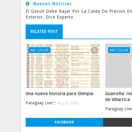
-Nuevas Noticias
El Gasoíl Debe Bajar Por La Caída De Precios En
Exterior, Dice Experto
RELATED POST
ABC COLOR
ABC COLOR
Una nueva historia para Olimpia
Guaireña: re
de Villarrica
Paraguay Live
Aug 03, 2023
Paraguay Liv
FACEBOOK