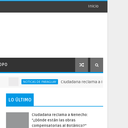
Inicio
OPO
Ciudadana reclama a Nenecho: "¿Dónde est
NOTICAS DE PARAGUAY
LO ÚLTIMO
Ciudadana reclama a Nenecho:
"¿Dónde están las obras
compensatorias al Botánico?”