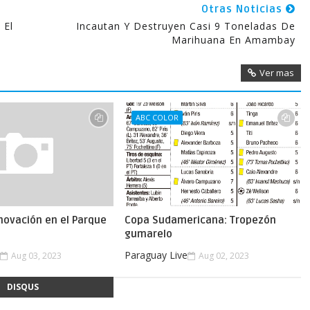
Otras Noticias
 El
Incautan Y Destruyen Casi 9 Toneladas De
Marihuana En Amambay
Ver mas
ABC COLOR
novación en el Parque
Copa Sudamericana: Tropezón
gumarelo
e
Paraguay Live
Aug 03, 2023
Aug 02, 2023
DISQUS