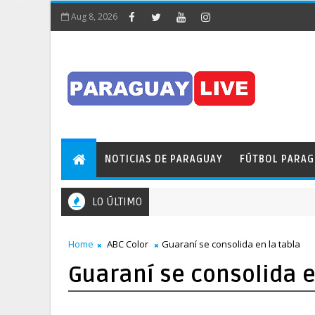
Aug 8, 2026
NOTICIAS DE PARAGUAY
FÚTBOL PARA
LO ÚLTIMO
¡Insólito! Pileta obstaculizó el tránsito en pleno Puente de la Amista
Home
ABC Color
Guaraní se consolida en la tabla
Guaraní se consolida e