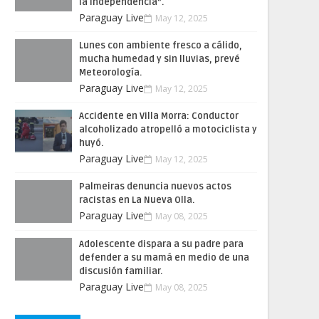
la Independencia”.
Paraguay Live
May 12, 2025
Lunes con ambiente fresco a cálido,
mucha humedad y sin lluvias, prevé
Meteorología.
Paraguay Live
May 12, 2025
Accidente en Villa Morra: Conductor
alcoholizado atropelló a motociclista y
huyó.
Paraguay Live
May 12, 2025
Palmeiras denuncia nuevos actos
racistas en La Nueva Olla.
Paraguay Live
May 08, 2025
Adolescente dispara a su padre para
defender a su mamá en medio de una
discusión familiar.
Paraguay Live
May 08, 2025