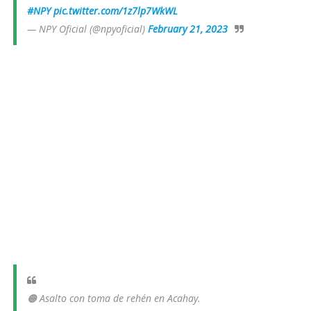
#NPY
pic.twitter.com/1z7lp7WkWL
— NPY Oficial (@npyoficial)
February 21, 2023
🟠 Asalto con toma de rehén en Acahay.