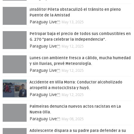
¡Insólito! Pileta obstaculizó el tránsito en pleno
Puente de la Amistad
Paraguay Live
May 13, 2025
Petropar baja el precio de todos sus combustibles en
G. 270 “para celebrar la Independencia”.
Paraguay Live
May 12, 2025
Lunes con ambiente fresco a cálido, mucha humedad
y sin lluvias, prevé Meteorología.
Paraguay Live
May 12, 2025
Accidente en Villa Morra: Conductor alcoholizado
atropelló a motociclista y huyó.
Paraguay Live
May 12, 2025
Palmeiras denuncia nuevos actos racistas en La
Nueva Olla.
Paraguay Live
May 08, 2025
Adolescente dispara a su padre para defender a su