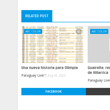
RELATED POST
ABC COLOR
ABC COLOR
Una nueva historia para Olimpia
Guaireña: re
de Villarrica
Paraguay Live
Aug 03, 2023
Paraguay Liv
FACEBOOK