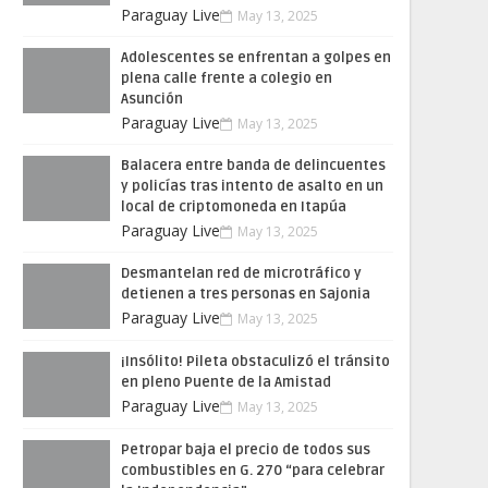
Paraguay Live
May 13, 2025
Adolescentes se enfrentan a golpes en
plena calle frente a colegio en
Asunción
Paraguay Live
May 13, 2025
Balacera entre banda de delincuentes
y policías tras intento de asalto en un
local de criptomoneda en Itapúa
Paraguay Live
May 13, 2025
Desmantelan red de microtráfico y
detienen a tres personas en Sajonia
Paraguay Live
May 13, 2025
¡Insólito! Pileta obstaculizó el tránsito
en pleno Puente de la Amistad
Paraguay Live
May 13, 2025
Petropar baja el precio de todos sus
combustibles en G. 270 “para celebrar