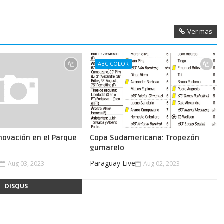
Ver mas
ABC COLOR
novación en el Parque
Copa Sudamericana: Tropezón
gumarelo
e
Paraguay Live
Aug 03, 2023
Aug 02, 2023
DISQUS