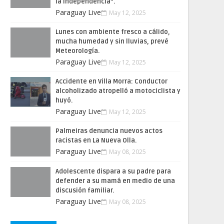
la Independencia”.
Paraguay Live
May 12, 2025
Lunes con ambiente fresco a cálido,
mucha humedad y sin lluvias, prevé
Meteorología.
Paraguay Live
May 12, 2025
Accidente en Villa Morra: Conductor
alcoholizado atropelló a motociclista y
huyó.
Paraguay Live
May 12, 2025
Palmeiras denuncia nuevos actos
racistas en La Nueva Olla.
Paraguay Live
May 08, 2025
Adolescente dispara a su padre para
defender a su mamá en medio de una
discusión familiar.
Paraguay Live
May 08, 2025