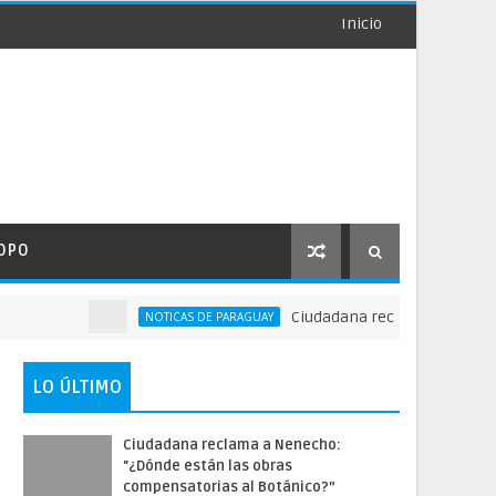
Inicio
OPO
Ciudadana reclama a Nenecho: "¿
NOTICAS DE PARAGUAY
LO ÚLTIMO
Ciudadana reclama a Nenecho:
"¿Dónde están las obras
compensatorias al Botánico?”