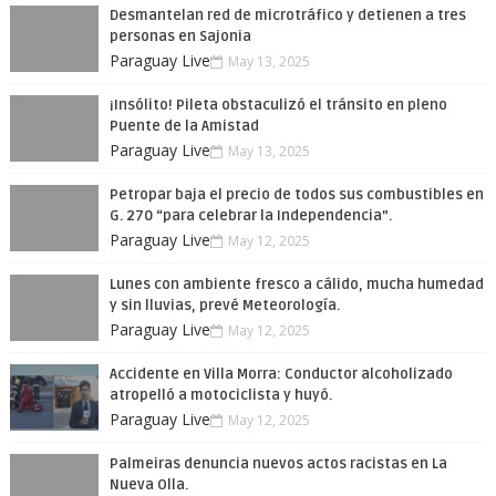
Desmantelan red de microtráfico y detienen a tres
personas en Sajonia
Paraguay Live
May 13, 2025
¡Insólito! Pileta obstaculizó el tránsito en pleno
Puente de la Amistad
Paraguay Live
May 13, 2025
Petropar baja el precio de todos sus combustibles en
G. 270 “para celebrar la Independencia”.
Paraguay Live
May 12, 2025
Lunes con ambiente fresco a cálido, mucha humedad
y sin lluvias, prevé Meteorología.
Paraguay Live
May 12, 2025
Accidente en Villa Morra: Conductor alcoholizado
atropelló a motociclista y huyó.
Paraguay Live
May 12, 2025
Palmeiras denuncia nuevos actos racistas en La
Nueva Olla.