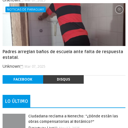
Mar 07, 2025
NOTICIAS DE PARAGUAY
Padres arreglan baños de escuela ante falta de respuesta
estatal.
Unknown
Mar 07, 2025
FACEBOOK
DISQUS
LO ÚLTIMO
Ciudadana reclama a Nenecho: "¿Dónde están las
obras compensatorias al Botánico?”
Paraguay Live