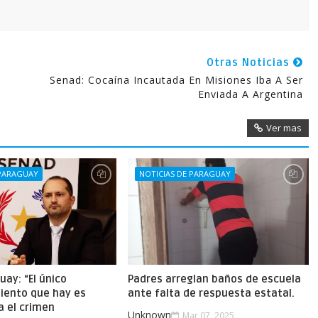
Otras Noticias
Senad: Cocaína Incautada En Misiones Iba A Ser
Enviada A Argentina
Ver mas
 PARAGUAY
NOTICIAS DE PARAGUAY
uay: “El único
Padres arreglan baños de escuela
iento que hay es
ante falta de respuesta estatal.
a el crimen
Unknown
Mar 07, 2025