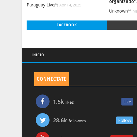
organizado”
Paraguay Live
Apr 14, 2025
Unknown
Ma
FACEBOOK
INICIO
CONNECTATE
1.5k
Like
likes
28.6k
Follow
followers