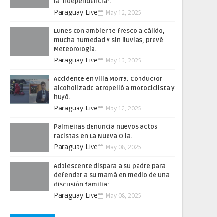
la Independencia”.
Paraguay Live
May 12, 2025
Lunes con ambiente fresco a cálido,
mucha humedad y sin lluvias, prevé
Meteorología.
Paraguay Live
May 12, 2025
Accidente en Villa Morra: Conductor
alcoholizado atropelló a motociclista y
huyó.
Paraguay Live
May 12, 2025
Palmeiras denuncia nuevos actos
racistas en La Nueva Olla.
Paraguay Live
May 08, 2025
Adolescente dispara a su padre para
defender a su mamá en medio de una
discusión familiar.
Paraguay Live
May 08, 2025