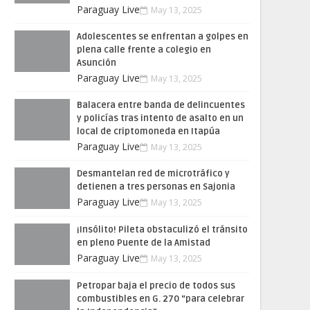
Paraguay Live
May 13, 2025
Adolescentes se enfrentan a golpes en
plena calle frente a colegio en
Asunción
Paraguay Live
May 13, 2025
Balacera entre banda de delincuentes
y policías tras intento de asalto en un
local de criptomoneda en Itapúa
Paraguay Live
May 13, 2025
Desmantelan red de microtráfico y
detienen a tres personas en Sajonia
Paraguay Live
May 13, 2025
¡Insólito! Pileta obstaculizó el tránsito
en pleno Puente de la Amistad
Paraguay Live
May 13, 2025
Petropar baja el precio de todos sus
combustibles en G. 270 “para celebrar