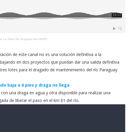
 De La Obra De Dragado Del MOPC
ación de este canal no es una solución definitiva a la
bajando en dos proyectos que puedan dar una salida definitiva
 tres lotes para el dragado de mantenimiento del río Paraguay
o baja a 6 pies y draga no llega
on una draga en agua y otra disponible para realizar una
ada de liberar el paso en el km 61 del río.