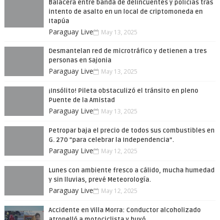
Balacera entre banda de delincuentes y policías tras
intento de asalto en un local de criptomoneda en
Itapúa
Paraguay Live
May 13, 2025
Desmantelan red de microtráfico y detienen a tres
personas en Sajonia
Paraguay Live
May 13, 2025
¡Insólito! Pileta obstaculizó el tránsito en pleno
Puente de la Amistad
Paraguay Live
May 13, 2025
Petropar baja el precio de todos sus combustibles en
G. 270 “para celebrar la Independencia”.
Paraguay Live
May 12, 2025
Lunes con ambiente fresco a cálido, mucha humedad
y sin lluvias, prevé Meteorología.
Paraguay Live
May 12, 2025
Accidente en Villa Morra: Conductor alcoholizado
atropelló a motociclista y huyó.