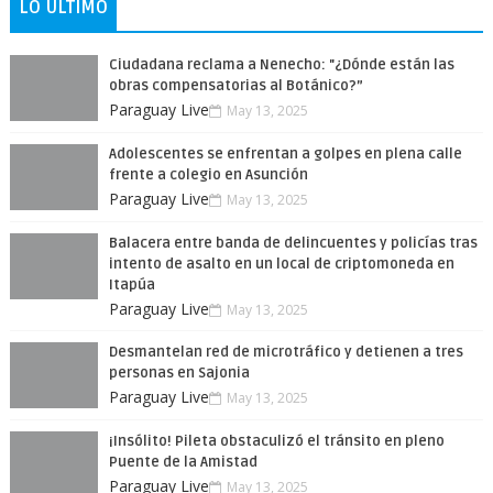
LO ÚLTIMO
Ciudadana reclama a Nenecho: "¿Dónde están las
obras compensatorias al Botánico?”
Paraguay Live
May 13, 2025
Adolescentes se enfrentan a golpes en plena calle
frente a colegio en Asunción
Paraguay Live
May 13, 2025
Balacera entre banda de delincuentes y policías tras
intento de asalto en un local de criptomoneda en
Itapúa
Paraguay Live
May 13, 2025
Desmantelan red de microtráfico y detienen a tres
personas en Sajonia
Paraguay Live
May 13, 2025
¡Insólito! Pileta obstaculizó el tránsito en pleno
Puente de la Amistad
Paraguay Live
May 13, 2025