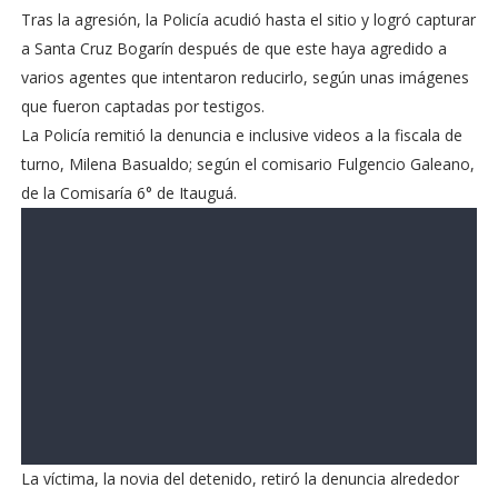
Tras la agresión, la Policía acudió hasta el sitio y logró capturar
a Santa Cruz Bogarín después de que este haya agredido a
varios agentes que intentaron reducirlo, según unas imágenes
que fueron captadas por testigos.
La Policía remitió la denuncia e inclusive videos a la fiscala de
turno, Milena Basualdo; según el comisario Fulgencio Galeano,
de la Comisaría 6° de Itauguá.
La víctima, la novia del detenido, retiró la denuncia alrededor