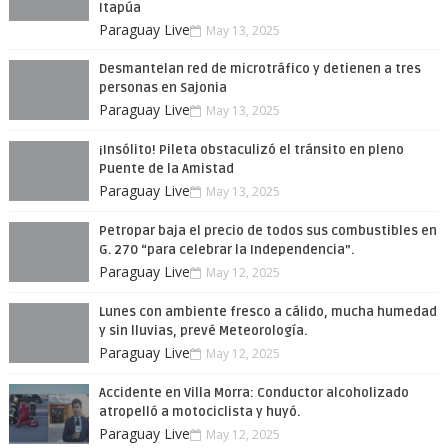
Itapúa
Paraguay Live
May 13, 2025
Desmantelan red de microtráfico y detienen a tres
personas en Sajonia
Paraguay Live
May 13, 2025
¡Insólito! Pileta obstaculizó el tránsito en pleno
Puente de la Amistad
Paraguay Live
May 13, 2025
Petropar baja el precio de todos sus combustibles en
G. 270 “para celebrar la Independencia”.
Paraguay Live
May 12, 2025
Lunes con ambiente fresco a cálido, mucha humedad
y sin lluvias, prevé Meteorología.
Paraguay Live
May 12, 2025
Accidente en Villa Morra: Conductor alcoholizado
atropelló a motociclista y huyó.
Paraguay Live
May 12, 2025