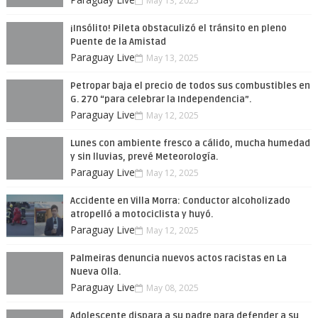
May 13, 2025
¡Insólito! Pileta obstaculizó el tránsito en pleno
Puente de la Amistad
Paraguay Live
May 13, 2025
Petropar baja el precio de todos sus combustibles en
G. 270 “para celebrar la Independencia”.
Paraguay Live
May 12, 2025
Lunes con ambiente fresco a cálido, mucha humedad
y sin lluvias, prevé Meteorología.
Paraguay Live
May 12, 2025
Accidente en Villa Morra: Conductor alcoholizado
atropelló a motociclista y huyó.
Paraguay Live
May 12, 2025
Palmeiras denuncia nuevos actos racistas en La
Nueva Olla.
Paraguay Live
May 08, 2025
Adolescente dispara a su padre para defender a su