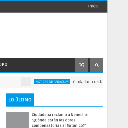
Inicio
OPO
Ciudadana reclama a Nenecho: "¿D
NOTICAS DE PARAGUAY
LO ÚLTIMO
Ciudadana reclama a Nenecho:
"¿Dónde están las obras
compensatorias al Botánico?”