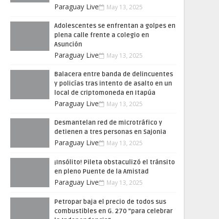
Paraguay Live
May 13, 2025
Adolescentes se enfrentan a golpes en
plena calle frente a colegio en
Asunción
Paraguay Live
May 13, 2025
Balacera entre banda de delincuentes
y policías tras intento de asalto en un
local de criptomoneda en Itapúa
Paraguay Live
May 13, 2025
Desmantelan red de microtráfico y
detienen a tres personas en Sajonia
Paraguay Live
May 13, 2025
¡Insólito! Pileta obstaculizó el tránsito
en pleno Puente de la Amistad
Paraguay Live
May 13, 2025
Petropar baja el precio de todos sus
combustibles en G. 270 “para celebrar