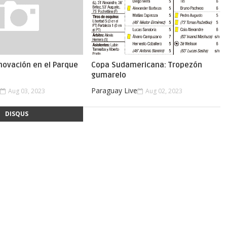
novación en el Parque
Copa Sudamericana: Tropezón
gumarelo
e
Paraguay Live
Aug 03, 2023
Aug 02, 2023
DISQUS