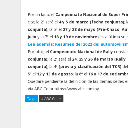
Por un lado. el
Campeonato Nacional de Super Pr
cita; la 2ª será el
4 y 5 de marzo (fecha conjunta)
; 
conjunta)
; la 5ª el
27 y 28 de mayo (Pre-Chaco, A
julio
y la 7ª el
18 y 19 de noviembre
(esta última suj
Lea además: Resumen del 2022 del automovilism
Por otro, el
Campeonato Nacional de Rally
consta
conjunta)
; la 2ª será el
24, 25 y 26 de marzo (Rally
conjunta)
; la 4ª
(previa y clasificación del TCR)
de
5ª el
12 y 13 de agosto
; la 6ª el
16 y 17 de setiemb
Quedará pendiente la definición de las demás sedes 
Via ABC Color https://www.abc.com.py
Tags
# ABC Color