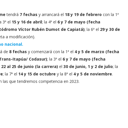
ime
tendrá
7 fechas
y arrancará el
18 y 19 de febrero
con la 1ª
la 3ª el
15 y 16 de abril
; la 4ª el
6 y 7 de mayo (fecha
utódromo Víctor Rubén Dumot de Capiatá)
; la 6ª el
29 y 30 de
eta a modificación).
o nacional.
rá de
8 fechas
y comenzará con la 1ª el
4 y 5 de marzo (fecha
 Trans-Itapúa/ Codasur)
; la 3ª el
6 y 7 de mayo (fecha
l
22 al 25 de junio (la carrera)
el
30 de junio, 1 y 2 de julio
; la
re
; la 7ª el
14 y 15 de octubre
y la 8ª el
4 y 5 de noviembre
.
en las que tendremos competencia en 2023.