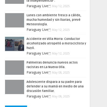
la Independencia”.
Paraguay Live
May 12, 2025
Lunes con ambiente fresco a cálido,
mucha humedad y sin lluvias, prevé
Meteorología.
Paraguay Live
May 12, 2025
Accidente en Villa Morra: Conductor
alcoholizado atropelló a motociclista y
huyó.
Paraguay Live
May 12, 2025
Palmeiras denuncia nuevos actos
racistas en La Nueva Olla.
Paraguay Live
May 08, 2025
Adolescente dispara a su padre para
defender a su mamá en medio de una
discusión familiar.
Paraguay Live
May 08, 2025